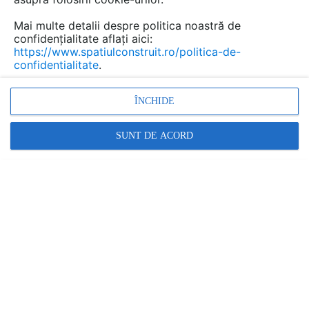
Mai multe detalii despre politica noastră de
confidențialitate aflați aici:
https://www.spatiulconstruit.ro/politica-de-
confidentialitate
.
Alege inovația: noua generație de scări de acces la pod
G...
ÎNCHIDE
SUNT DE ACORD