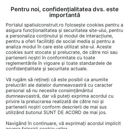
Pentru noi, confidențialitatea dvs. este
FĂ-ȚI CONT
LOGIN
importantă
CUM SE FACE
Portalul spatiulconstruit.ro folosește cookies pentru a
asigura funcționalitatea și securitatea site-ului, pentru
a personaliza conținutul și modul de interacțiune,
pentru a oferi facilități de social media și pentru a
analiza modul în care este utilizat site-ul. Aceste
cookies sunt stocate și prelucrate, de către noi sau
Afla totul despre "Scari
partenerii noștri în conformitate cu toate
reglementările în vigoare și toate standardele de
greenstep"
confidențialitate și securitate actuale.
Vă rugăm să rețineți că este posibil ca anumite
prelucrări ale datelor dumneavoastră cu caracter
RESTRANGE
1 ARTICOL
personal să nu necesite consimțământul
dumneavoastră, dar vă puteți exprima acordul cu
privire la prelucrarea realizată de către noi și
partenerii noștri conform descrierii de mai sus
utilizând butonul SUNT DE ACORD de mai jos.
Navigând în continuare, vă exprimați acordul implicit
asupra folosirii cookie-urilor.