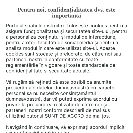
Pentru noi, confidențialitatea dvs. este
FĂ-ȚI CONT
LOGIN
importantă
CUM SE FACE
Portalul spatiulconstruit.ro folosește cookies pentru a
asigura funcționalitatea și securitatea site-ului, pentru
a personaliza conținutul și modul de interacțiune,
pentru a oferi facilități de social media și pentru a
analiza modul în care este utilizat site-ul. Aceste
De citit
știri, noutăți, comunicate
Noutăți din piață
EȘTI AICI:
cookies sunt stocate și prelucrate, de către noi sau
Alege inovația: noua generație
partenerii noștri în conformitate cu toate
reglementările în vigoare și toate standardele de
de scări de acces la pod
confidențialitate și securitate actuale.
GREENSTEP de la FAKRO
Vă rugăm să rețineți că este posibil ca anumite
prelucrări ale datelor dumneavoastră cu caracter
personal să nu necesite consimțământul
Noua generație de scări de mansardă
dumneavoastră, dar vă puteți exprima acordul cu
privire la prelucrarea realizată de către noi și
GREENSTEP oferă soluții avansate care asigură
partenerii noștri conform descrierii de mai sus
cea mai înaltă calitate și confort în utilizare.
utilizând butonul SUNT DE ACORD de mai jos.
Scările de acces la pod GREENSTEP sunt
Navigând în continuare, vă exprimați acordul implicit
destinate vânzării în Polonia și pe piețele de
asupra folosirii cookie-urilor.