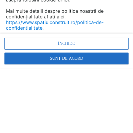
Mai multe detalii despre politica noastră de
confidențialitate aflați aici:
https://www.spatiulconstruit.ro/politica-de-
confidentialitate
.
ÎNCHIDE
SUNT DE ACORD
GLULAM
Conexiuni metalice sudate pentru imbinarea structurilor
din lemn
RESTRANGE
1 ARTICOL