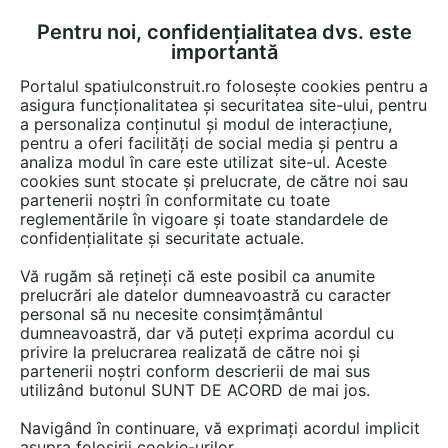
Pentru noi, confidențialitatea dvs. este
FĂ-ȚI CONT
LOGIN
importantă
CUM SE FACE
Portalul spatiulconstruit.ro folosește cookies pentru a
asigura funcționalitatea și securitatea site-ului, pentru
a personaliza conținutul și modul de interacțiune,
pentru a oferi facilități de social media și pentru a
analiza modul în care este utilizat site-ul. Aceste
cookies sunt stocate și prelucrate, de către noi sau
Afla totul despre "Elemente
partenerii noștri în conformitate cu toate
reglementările în vigoare și toate standardele de
de imbinare"
confidențialitate și securitate actuale.
Vă rugăm să rețineți că este posibil ca anumite
prelucrări ale datelor dumneavoastră cu caracter
RESTRANGE
1 GAMA DE PRODUSE
personal să nu necesite consimțământul
dumneavoastră, dar vă puteți exprima acordul cu
privire la prelucrarea realizată de către noi și
partenerii noștri conform descrierii de mai sus
utilizând butonul SUNT DE ACORD de mai jos.
Navigând în continuare, vă exprimați acordul implicit
asupra folosirii cookie-urilor.