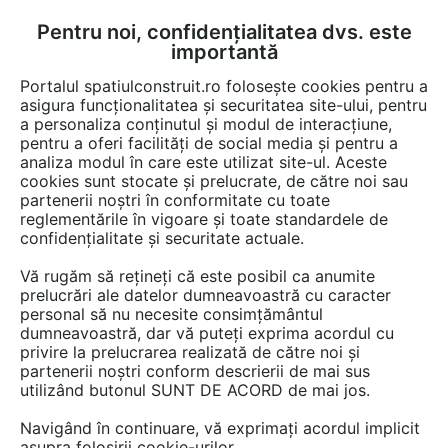
Pentru noi, confidențialitatea dvs. este
FĂ-ȚI CONT
LOGIN
importantă
CUM SE FACE
Portalul spatiulconstruit.ro folosește cookies pentru a
asigura funcționalitatea și securitatea site-ului, pentru
a personaliza conținutul și modul de interacțiune,
pentru a oferi facilități de social media și pentru a
analiza modul în care este utilizat site-ul. Aceste
cookies sunt stocate și prelucrate, de către noi sau
Afla totul despre
partenerii noștri în conformitate cu toate
reglementările în vigoare și toate standardele de
"Consolidare"
confidențialitate și securitate actuale.
Vă rugăm să rețineți că este posibil ca anumite
prelucrări ale datelor dumneavoastră cu caracter
RESTRANGE
7 ARTICOLE
personal să nu necesite consimțământul
dumneavoastră, dar vă puteți exprima acordul cu
privire la prelucrarea realizată de către noi și
partenerii noștri conform descrierii de mai sus
utilizând butonul SUNT DE ACORD de mai jos.
Navigând în continuare, vă exprimați acordul implicit
asupra folosirii cookie-urilor.