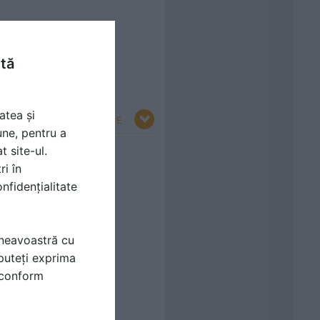
ntă
atea și
RESTRANGE
une, pentru a
t site-ul.
ri în
nfidențialitate
mneavoastră cu
puteți exprima
i conform