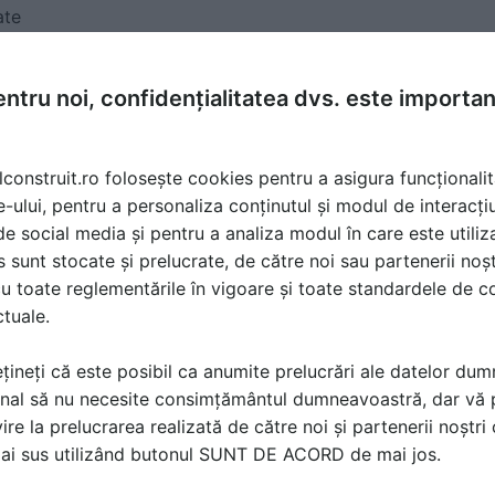
ate
ntru noi, confidențialitatea dvs. este importa
lconstruit.ro folosește cookies pentru a asigura funcționalit
e-ului, pentru a personaliza conținutul și modul de interacți
i de social media și pentru a analiza modul în care este utiliza
sunt stocate și prelucrate, de către noi sau partenerii noșt
u toate reglementările în vigoare și toate standardele de co
ctuale.
țineți că este posibil ca anumite prelucrări ale datelor du
nal să nu necesite consimțământul dumneavoastră, dar vă 
ire la prelucrarea realizată de către noi și partenerii noștr
mai sus utilizând butonul SUNT DE ACORD de mai jos.