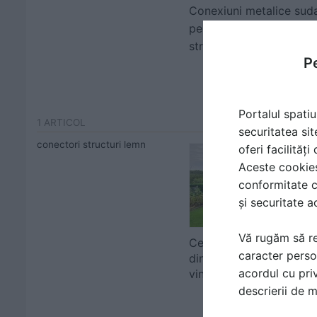
Conexiuni metalice sud
pentru imbinarea
structurilor din lemn
Pe
Portalul spatiu
1 ARTICOL
securitatea sit
conectori structuri lemn
oferi facilităț
Aceste cookies 
conformitate c
și securitate a
Vă rugăm să re
Ce alegi pentru foisorul
caracter perso
din gradina: cepuri sau
acordul cu priv
vincluri de...
descrierii de 