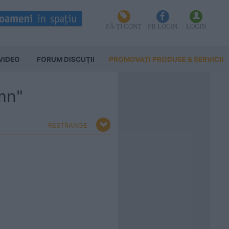
FĂ-ȚI CONT
FB LOGIN
LOGIN
VIDEO
FORUM DISCUŢII
PROMOVAȚI PRODUSE & SERVICII
emn"
RESTRANGE