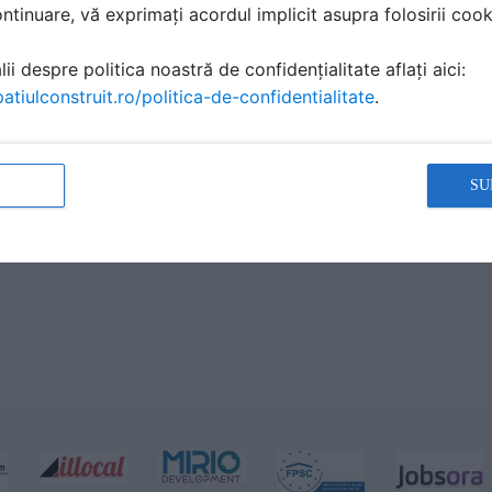
tinuare, vă exprimați acordul implicit asupra folosirii cooki
ii despre politica noastră de confidențialitate aflați aici:
atiulconstruit.ro/politica-de-confidentialitate
.
SU