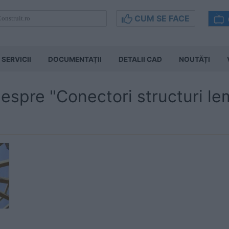
CUM SE FACE
SERVICII
DOCUMENTAŢII
DETALII CAD
NOUTĂȚI
despre "Conectori structuri l