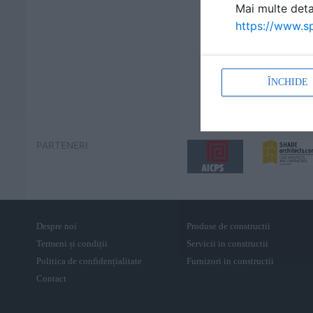
Mai multe detal
https://www.sp
ÎNCHIDE
PARTENERI
Despre noi
Produse de constructii
Termeni și condiții
Servicii in constructii
Politica de confidențialitate
Furnizori in constructii
Contact