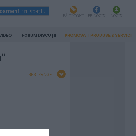
FĂ-ȚI CONT
FB LOGIN
LOGIN
VIDEO
FORUM DISCUŢII
PROMOVAȚI PRODUSE & SERVICII
a"
RESTRANGE