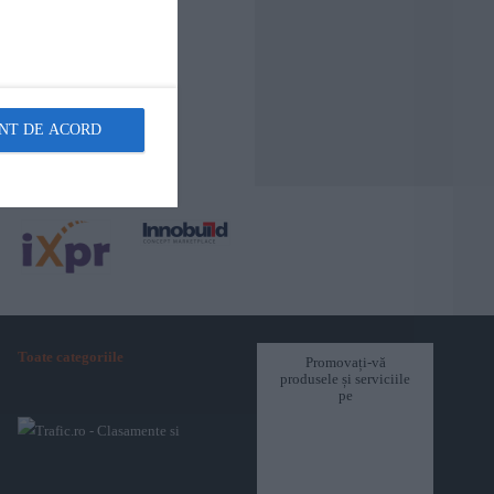
NT DE ACORD
Toate categoriile
Promovați-vă
produsele și serviciile
pe