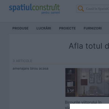
PRODUSE
LUCRĂRI
PROIECTE
FURNIZORI
Afla totul
3 ARTICOLE
amenajare birou acasa
Birourile viitorului în
viziunea designerilor de