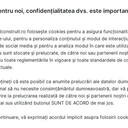
avea confort...
vis...
ntru noi, confidențialitatea dvs. este importa
lconstruit.ro folosește cookies pentru a asigura funcționalit
e-ului, pentru a personaliza conținutul și modul de interacți
i de social media și pentru a analiza modul în care este utiliza
sunt stocate și prelucrate, de către noi sau partenerii noșt
u toate reglementările în vigoare și toate standardele de co
ctuale.
țineți că este posibil ca anumite prelucrări ale datelor du
nal să nu necesite consimțământul dumneavoastră, dar vă 
ire la prelucrarea realizată de către noi și partenerii noștr
mai sus utilizând butonul SUNT DE ACORD de mai jos.
tinuare, vă exprimați acordul implicit asupra folosirii cooki