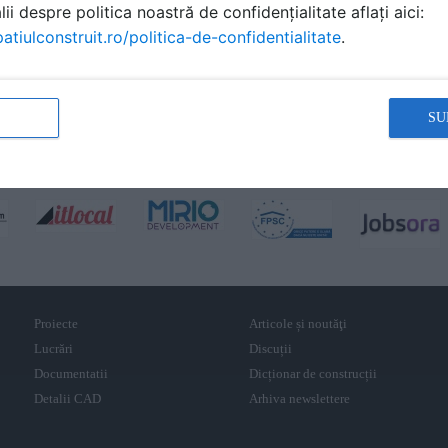
ii despre politica noastră de confidențialitate aflați aici:
atiulconstruit.ro/politica-de-confidentialitate
.
SU
Proiecte
Articole și noutăţi
Lucrări
Discuții
Documentatii
Dicționar de construcții
Detalii CAD
Arhiva newslettere