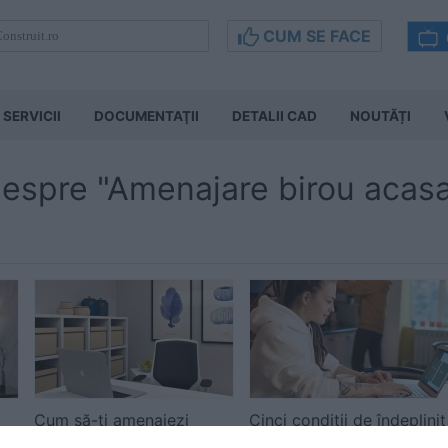
CUM SE FACE
SERVICII
DOCUMENTAŢII
DETALII CAD
NOUTĂȚI
 despre "Amenajare birou acas
Cum să-ți amenajezi
Cinci condiții de îndeplinit
biroul de acasă pentru a
pentru a avea un birou de