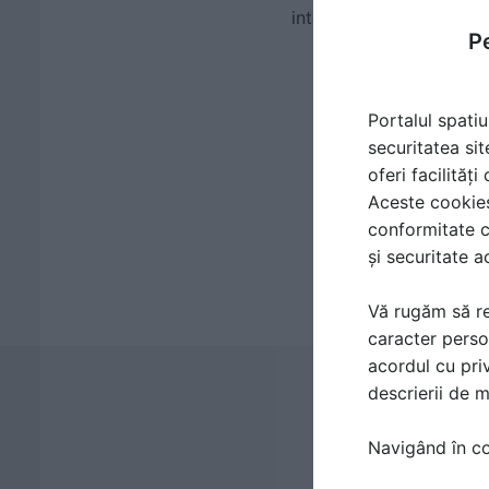
interior
Pe
Portalul spatiu
securitatea sit
oferi facilităț
Aceste cookies 
conformitate c
și securitate a
Vă rugăm să re
caracter perso
acordul cu priv
descrierii de 
Navigând în con