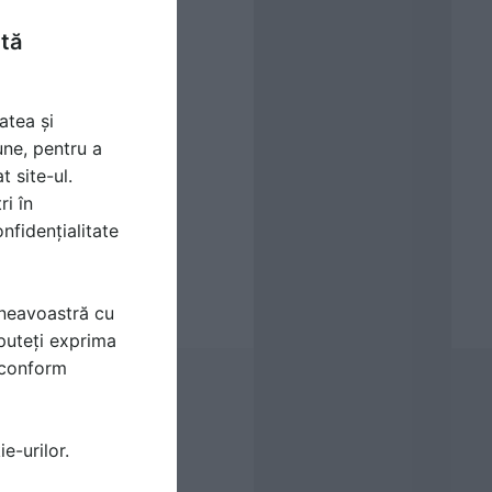
ntă
atea și
une, pentru a
t site-ul.
ri în
nfidențialitate
mneavoastră cu
puteți exprima
i conform
e-urilor.