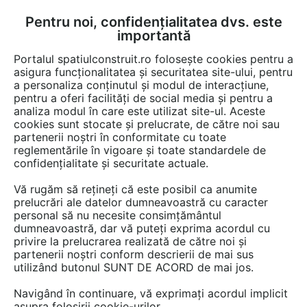
Pentru noi, confidențialitatea dvs. este
FĂ-ȚI CONT
LOGIN
importantă
CUM SE FACE
Portalul spatiulconstruit.ro folosește cookies pentru a
asigura funcționalitatea și securitatea site-ului, pentru
a personaliza conținutul și modul de interacțiune,
pentru a oferi facilități de social media și pentru a
analiza modul în care este utilizat site-ul. Aceste
cookies sunt stocate și prelucrate, de către noi sau
partenerii noștri în conformitate cu toate
reglementările în vigoare și toate standardele de
confidențialitate și securitate actuale.
BERG BANAT
Vă rugăm să rețineți că este posibil ca anumite
prelucrări ale datelor dumneavoastră cu caracter
personal să nu necesite consimțământul
dumneavoastră, dar vă puteți exprima acordul cu
privire la prelucrarea realizată de către noi și
partenerii noștri conform descrierii de mai sus
utilizând butonul SUNT DE ACORD de mai jos.
Navigând în continuare, vă exprimați acordul implicit
asupra folosirii cookie-urilor.
PREZENTARE
PRODUSE
ARTICOLE