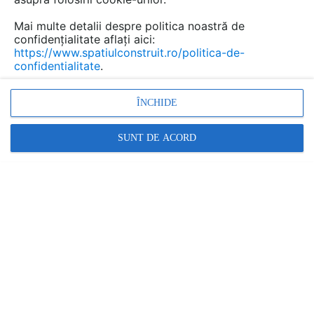
Mai multe detalii despre politica noastră de
confidențialitate aflați aici:
CONTACT
https://www.spatiulconstruit.ro/politica-de-
confidentialitate
.
Adresa web:
www.bergbanat.ro
,
ÎNCHIDE
www.bergmetallchem.ro
SUNT DE ACORD
Berg Banat - Sediu Timisoara