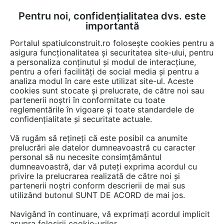
Pentru noi, confidențialitatea dvs. este
FĂ-ȚI CONT
LOGIN
importantă
CUM SE FACE
Portalul spatiulconstruit.ro folosește cookies pentru a
asigura funcționalitatea și securitatea site-ului, pentru
a personaliza conținutul și modul de interacțiune,
pentru a oferi facilități de social media și pentru a
analiza modul în care este utilizat site-ul. Aceste
cookies sunt stocate și prelucrate, de către noi sau
Un apartament amenajat în clădirea
partenerii noștri în conformitate cu toate
lui Tadao Ando din Str. Elisabeta
reglementările în vigoare și toate standardele de
confidențialitate și securitate actuale.
Vă rugăm să rețineți că este posibil ca anumite
prelucrări ale datelor dumneavoastră cu caracter
personal să nu necesite consimțământul
dumneavoastră, dar vă puteți exprima acordul cu
privire la prelucrarea realizată de către noi și
partenerii noștri conform descrierii de mai sus
utilizând butonul SUNT DE ACORD de mai jos.
Navigând în continuare, vă exprimați acordul implicit
asupra folosirii cookie-urilor.