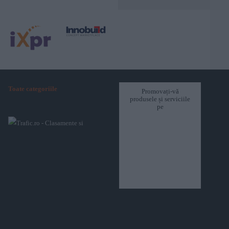
Toate categoriile
Promovați-vă
produsele și serviciile
pe