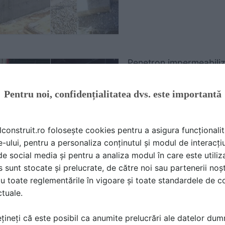
Penetron impermeabiliz
reabilitează parcarea 
Locaţie lucrare: București
Pentru noi, confidențialitatea dvs. este importantă
4 imagini
Lucrare realizată de:
lconstruit.ro folosește cookies pentru a asigura funcționalit
PENETRON ROMANIA
e-ului, pentru a personaliza conținutul și modul de interacți
i de social media și pentru a analiza modul în care este utiliza
sunt stocate și prelucrate, de către noi sau partenerii noșt
u toate reglementările în vigoare și toate standardele de co
ctuale.
țineți că este posibil ca anumite prelucrări ale datelor du