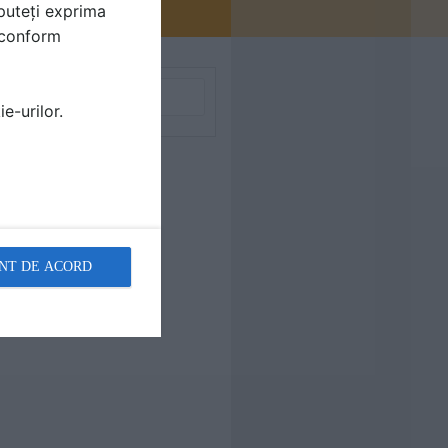
puteți exprima
i conform
e-urilor.
NT DE ACORD