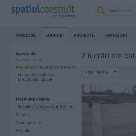
PRODUSE
LUCRĂRI
PROIECTE
FURNIZORI
Lucrări de:
2 lucrări din ca
Înapoi la toate
Reabilitari, reparatii, intretineri
Cele mai noi
Lucrari de reabilitari
structurale, zidarii
Mai multe despre:
Reabilitari, reparatii, intretineri
Servicii
Documentatii
Articole