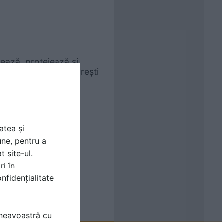
ează, protejează și
subterană Obor București
atea și
une, pentru a
t site-ul.
ri în
nfidențialitate
mneavoastră cu