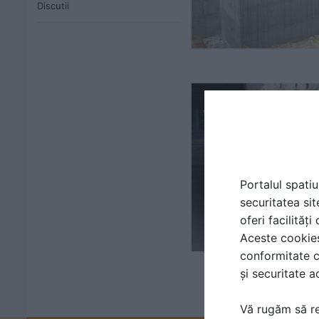
Discutii
Portalul spatiu
securitatea sit
oferi facilităț
Aceste cookies 
conformitate c
și securitate a
Vă rugăm să re