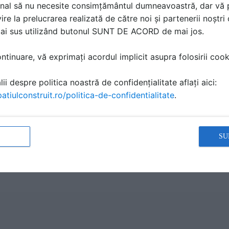
nal să nu necesite consimțământul dumneavoastră, dar vă 
ă produsele și serviciile pe SpatiulConstruit.ro!
ire la prelucrarea realizată de către noi și partenerii noștr
mai sus utilizând butonul SUNT DE ACORD de mai jos.
tinuare, vă exprimați acordul implicit asupra folosirii cooki
ii despre politica noastră de confidențialitate aflați aici:
atiulconstruit.ro/politica-de-confidentialitate
.
SU