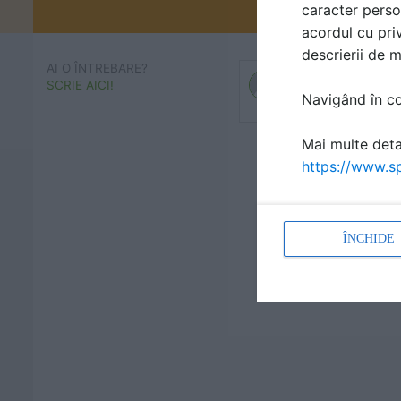
caracter perso
Promovați-v
acordul cu priv
descrierii de 
AI O ÎNTREBARE?
SCRIE AICI!
Navigând în con
Mai multe detal
https://www.sp
ÎNCHIDE