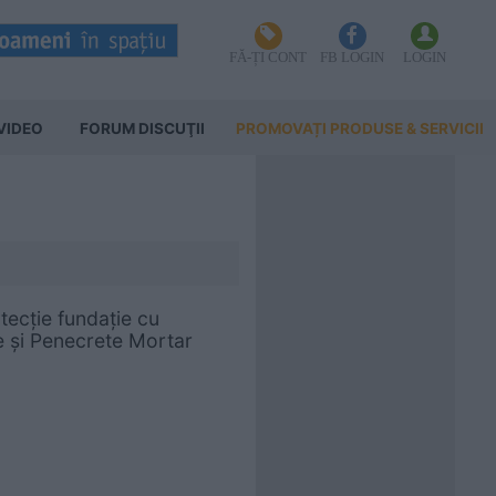
FĂ-ȚI CONT
FB LOGIN
LOGIN
VIDEO
FORUM DISCUŢII
PROMOVAȚI PRODUSE & SERVICII
tecție fundație cu
e și Penecrete Mortar