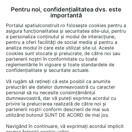
Pentru noi, confidențialitatea dvs. este
FĂ-ȚI CONT
LOGIN
importantă
CUM SE FACE
Portalul spatiulconstruit.ro folosește cookies pentru a
asigura funcționalitatea și securitatea site-ului, pentru
a personaliza conținutul și modul de interacțiune,
pentru a oferi facilități de social media și pentru a
analiza modul în care este utilizat site-ul. Aceste
Lucrări
Garaje, parcaje
cookies sunt stocate și prelucrate, de către noi sau
EȘTI AICI:
partenerii noștri în conformitate cu toate
Sisteme de parcare automate
reglementările în vigoare și toate standardele de
confidențialitate și securitate actuale.
in statiunea Straja din
Vă rugăm să rețineți că este posibil ca anumite
Hunedoara
prelucrări ale datelor dumneavoastră cu caracter
personal să nu necesite consimțământul
dumneavoastră, dar vă puteți exprima acordul cu
privire la prelucrarea realizată de către noi și
partenerii noștri conform descrierii de mai sus
utilizând butonul SUNT DE ACORD de mai jos.
Navigând în continuare, vă exprimați acordul implicit
asupra folosirii cookie-urilor.