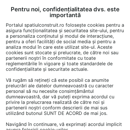
Pentru noi, confidențialitatea dvs. este
FĂ-ȚI CONT
LOGIN
importantă
CUM SE FACE
Portalul spatiulconstruit.ro folosește cookies pentru a
asigura funcționalitatea și securitatea site-ului, pentru
a personaliza conținutul și modul de interacțiune,
pentru a oferi facilități de social media și pentru a
analiza modul în care este utilizat site-ul. Aceste
Lucrări
Garaje, parcaje
cookies sunt stocate și prelucrate, de către noi sau
EȘTI AICI:
partenerii noștri în conformitate cu toate
Sistem de parcare cu plată
reglementările în vigoare și toate standardele de
confidențialitate și securitate actuale.
pentru parcarea din zona
Vă rugăm să rețineți că este posibil ca anumite
Spitalului Clinic Județean
prelucrări ale datelor dumneavoastră cu caracter
personal să nu necesite consimțământul
Constanța
dumneavoastră, dar vă puteți exprima acordul cu
privire la prelucrarea realizată de către noi și
partenerii noștri conform descrierii de mai sus
utilizând butonul SUNT DE ACORD de mai jos.
Navigând în continuare, vă exprimați acordul implicit
asupra folosirii cookie-urilor.