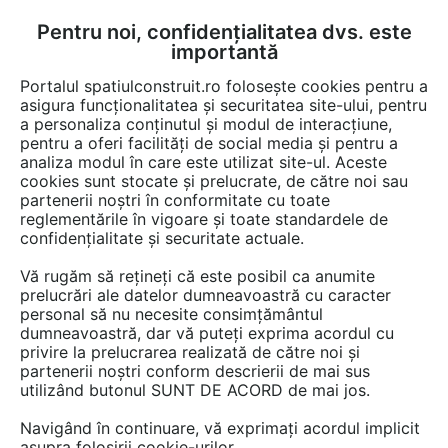
Pentru noi, confidențialitatea dvs. este
FĂ-ȚI CONT
LOGIN
importantă
CUM SE FACE
Portalul spatiulconstruit.ro folosește cookies pentru a
asigura funcționalitatea și securitatea site-ului, pentru
a personaliza conținutul și modul de interacțiune,
pentru a oferi facilități de social media și pentru a
analiza modul în care este utilizat site-ul. Aceste
Lucrări
Garaje, parcaje
cookies sunt stocate și prelucrate, de către noi sau
EȘTI AICI:
partenerii noștri în conformitate cu toate
Sistem de parcare cu plată
reglementările în vigoare și toate standardele de
confidențialitate și securitate actuale.
pentru parcarea centrului de
Vă rugăm să rețineți că este posibil ca anumite
afaceri Ideo din Iași
prelucrări ale datelor dumneavoastră cu caracter
personal să nu necesite consimțământul
dumneavoastră, dar vă puteți exprima acordul cu
privire la prelucrarea realizată de către noi și
partenerii noștri conform descrierii de mai sus
utilizând butonul SUNT DE ACORD de mai jos.
Navigând în continuare, vă exprimați acordul implicit
asupra folosirii cookie-urilor.