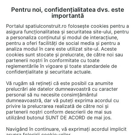
Pentru noi, confidențialitatea dvs. este
FĂ-ȚI CONT
LOGIN
importantă
CUM SE FACE
Portalul spatiulconstruit.ro folosește cookies pentru a
asigura funcționalitatea și securitatea site-ului, pentru
a personaliza conținutul și modul de interacțiune,
pentru a oferi facilități de social media și pentru a
analiza modul în care este utilizat site-ul. Aceste
Lucrări
Locuri de joaca, terenuri de sport
cookies sunt stocate și prelucrate, de către noi sau
EȘTI AICI:
partenerii noștri în conformitate cu toate
Pardoseală turnată
reglementările în vigoare și toate standardele de
confidențialitate și securitate actuale.
recondiționată, loc de joacă
Vă rugăm să rețineți că este posibil ca anumite
Baia Mare
prelucrări ale datelor dumneavoastră cu caracter
personal să nu necesite consimțământul
dumneavoastră, dar vă puteți exprima acordul cu
privire la prelucrarea realizată de către noi și
partenerii noștri conform descrierii de mai sus
utilizând butonul SUNT DE ACORD de mai jos.
Navigând în continuare, vă exprimați acordul implicit
asupra folosirii cookie-urilor.