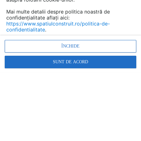
Mai multe detalii despre politica noastră de
confidențialitate aflați aici:
Pardoseli turnate CONICA
https://www.spatiulconstruit.ro/politica-de-
confidentialitate
.
pentru terenuri sportive
outdoor
ÎNCHIDE
Marca:
PRODUS FURNIZAT DE:
SUNT DE ACORD
INDFLOOR GROUP
Vezi profil furnizor
Cere ofertă
Contactează
Descriere
Imagini (16)
Documentaţii (2)
Lucrari (7)
Pardoseli sportive