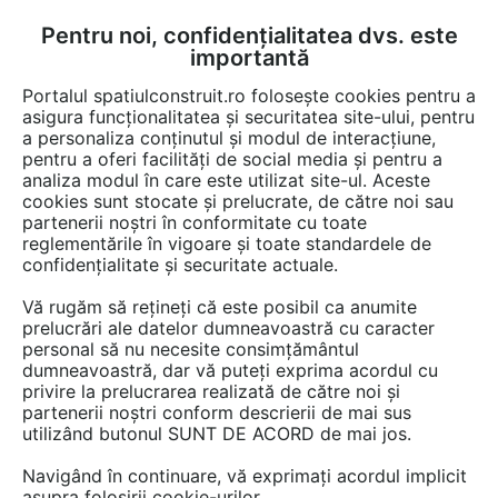
Pentru noi, confidențialitatea dvs. este
FĂ-ȚI CONT
LOGIN
importantă
CUM SE FACE
Portalul spatiulconstruit.ro folosește cookies pentru a
asigura funcționalitatea și securitatea site-ului, pentru
a personaliza conținutul și modul de interacțiune,
pentru a oferi facilități de social media și pentru a
analiza modul în care este utilizat site-ul. Aceste
Game de produse
Pardoseli de interior
Pardoseli speciale
Pard
EȘTI AICI:
cookies sunt stocate și prelucrate, de către noi sau
partenerii noștri în conformitate cu toate
reglementările în vigoare și toate standardele de
confidențialitate și securitate actuale.
Vă rugăm să rețineți că este posibil ca anumite
prelucrări ale datelor dumneavoastră cu caracter
personal să nu necesite consimțământul
dumneavoastră, dar vă puteți exprima acordul cu
privire la prelucrarea realizată de către noi și
partenerii noștri conform descrierii de mai sus
utilizând butonul SUNT DE ACORD de mai jos.
Navigând în continuare, vă exprimați acordul implicit
asupra folosirii cookie-urilor.