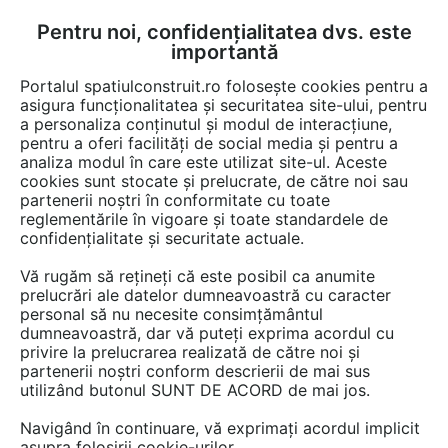
Pentru noi, confidențialitatea dvs. este
FĂ-ȚI CONT
LOGIN
importantă
CUM SE FACE
Portalul spatiulconstruit.ro folosește cookies pentru a
asigura funcționalitatea și securitatea site-ului, pentru
a personaliza conținutul și modul de interacțiune,
pentru a oferi facilități de social media și pentru a
analiza modul în care este utilizat site-ul. Aceste
Lucrări
cookies sunt stocate și prelucrate, de către noi sau
EȘTI AICI:
partenerii noștri în conformitate cu toate
Casa Vadim – o casă
reglementările în vigoare și toate standardele de
confidențialitate și securitate actuale.
prefabricată construită în
Vă rugăm să rețineți că este posibil ca anumite
Franța
prelucrări ale datelor dumneavoastră cu caracter
personal să nu necesite consimțământul
dumneavoastră, dar vă puteți exprima acordul cu
privire la prelucrarea realizată de către noi și
partenerii noștri conform descrierii de mai sus
utilizând butonul SUNT DE ACORD de mai jos.
Navigând în continuare, vă exprimați acordul implicit
asupra folosirii cookie-urilor.