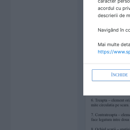
caracter perso
acordul cu priv
descrierii de 
Navigând în con
Mai multe detal
https://www.sp
ÎNCHIDE