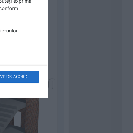
puteți exprima
i conform
e-urilor.
NT DE ACORD