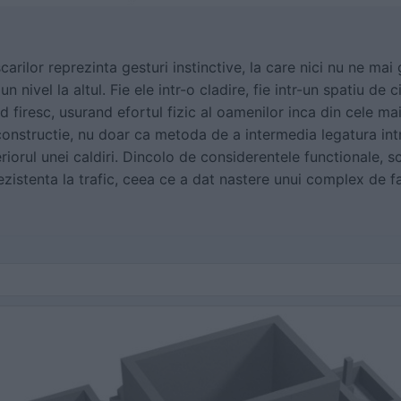
carilor reprezinta gesturi instinctive, la care nici nu ne m
 nivel la altul. Fie ele intr-o cladire, fie intr-un spatiu de 
d firesc, usurand efortul fizic al oamenilor inca din cele ma
constructie, nu doar ca metoda de a intermedia legatura intre
teriorul unei caldiri. Dincolo de considerentele functionale, 
ezistenta la trafic, ceea ce a dat nastere unui complex de fa