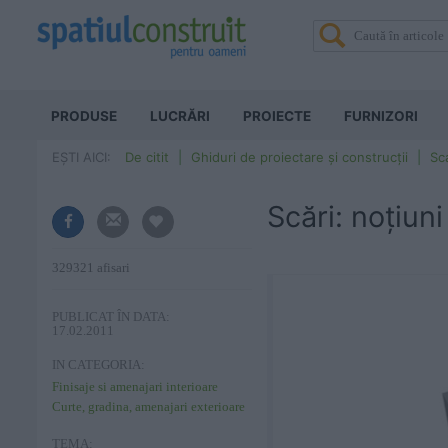
PRODUSE
LUCRĂRI
PROIECTE
FURNIZORI
EȘTI AICI:
De citit
Ghiduri de proiectare și construcții
Sca
Scări: noțiuni
329321 afisari
PUBLICAT ÎN DATA:
17.02.2011
IN CATEGORIA:
Finisaje si amenajari interioare
Curte, gradina, amenajari exterioare
TEMA: