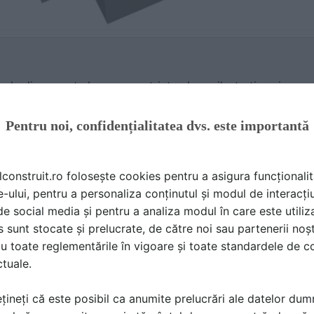
ele din aceasta lucrare au strict valoare ilustrativa si nu p
ruit.ro
Pentru noi, confidențialitatea dvs. este importantă
ipale ale unei scari
lconstruit.ro folosește cookies pentru a asigura funcționalit
e-ului, pentru a personaliza conținutul și modul de interacți
i de social media și pentru a analiza modul în care este utiliza
ipale ale unei scari
sunt stocate și prelucrate, de către noi sau partenerii noșt
u toate reglementările în vigoare și toate standardele de co
ctuale.
țineți că este posibil ca anumite prelucrări ale datelor du