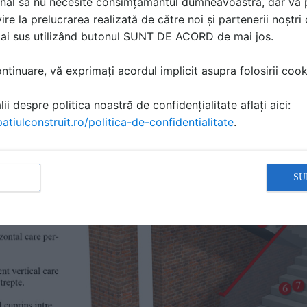
nal să nu necesite consimțământul dumneavoastră, dar vă 
ire la prelucrarea realizată de către noi și partenerii noștr
mai sus utilizând butonul SUNT DE ACORD de mai jos.
tinuare, vă exprimați acordul implicit asupra folosirii cooki
ii despre politica noastră de confidențialitate aflați aici:
atiulconstruit.ro/politica-de-confidentialitate
.
SU