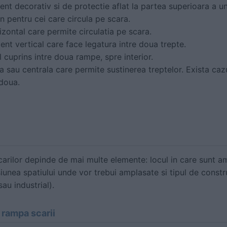
nt decorativ si de protectie aflat la partea superioara a u
in pentru cei care circula pe scara.
izontal care permite circulatia pe scara.
ent vertical care face legatura intre doua trepte.
ul cuprins intre doua rampe, spre interior.
la sau centrala care permite sustinerea treptelor. Exista caz
doua.
carilor depinde de mai multe elemente: locul in care sunt am
siunea spatiului unde vor trebui amplasate si tipul de constr
sau industrial).
 rampa scarii