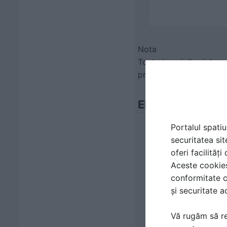
Nota
Toate imaginile si desen
prealabil al spatiulconst
Elementele princ
Portalul spatiu
securitatea sit
oferi facilităț
Elementele princ
Aceste cookies 
conformitate c
și securitate a
Vă rugăm să re