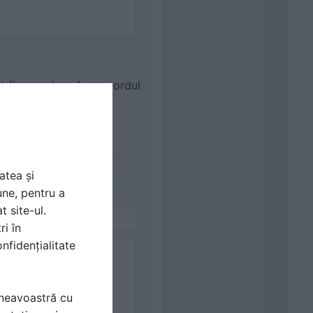
ot fi reproduse fara acordul
atea și
une, pentru a
t site-ul.
ri în
nfidențialitate
mneavoastră cu