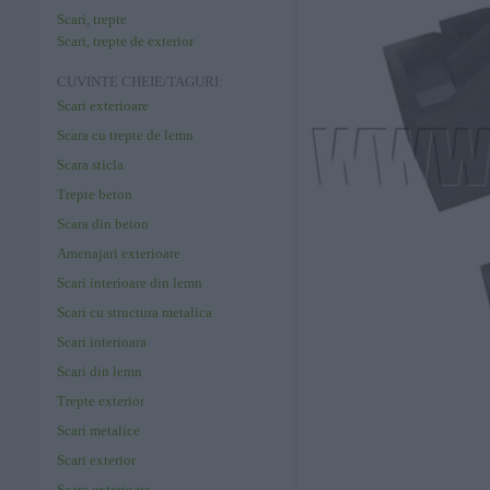
Scari, trepte
Scari, trepte de exterior
CUVINTE CHEIE/TAGURI:
Scari exterioare
Scara cu trepte de lemn
Scara sticla
Trepte beton
Scara din beton
Amenajari exterioare
Scari interioare din lemn
Scari cu structura metalica
Scari interioara
Scari din lemn
Trepte exterior
Scari metalice
Scari exterior
Scara exterioara