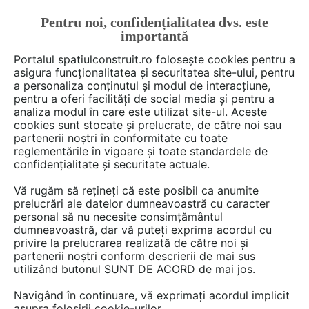
Pentru noi, confidențialitatea dvs. este
FĂ-ȚI CONT
LOGIN
importantă
CUM SE FACE
Portalul spatiulconstruit.ro folosește cookies pentru a
asigura funcționalitatea și securitatea site-ului, pentru
a personaliza conținutul și modul de interacțiune,
pentru a oferi facilități de social media și pentru a
analiza modul în care este utilizat site-ul. Aceste
Deschide filtre
cookies sunt stocate și prelucrate, de către noi sau
partenerii noștri în conformitate cu toate
reglementările în vigoare și toate standardele de
2 game
cu 20 produse de tipul
Scari
confidențialitate și securitate actuale.
din metal
în categoria
Scari,
Vă rugăm să rețineți că este posibil ca anumite
balustrade, trepte
prelucrări ale datelor dumneavoastră cu caracter
personal să nu necesite consimțământul
dumneavoastră, dar vă puteți exprima acordul cu
privire la prelucrarea realizată de către noi și
partenerii noștri conform descrierii de mai sus
utilizând butonul SUNT DE ACORD de mai jos.
Navigând în continuare, vă exprimați acordul implicit
asupra folosirii cookie-urilor.