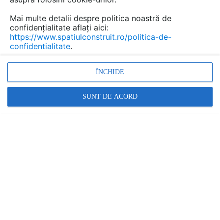
Mai multe detalii despre politica noastră de
confidențialitate aflați aici:
https://www.spatiulconstruit.ro/politica-de-
confidentialitate
.
ÎNCHIDE
SUNT DE ACORD
Sisteme de scari industriale si civile pentru depozite comerciale si
spatii industriale iMetal
IMETAL
În această gamă:
4 imagini
1 produs