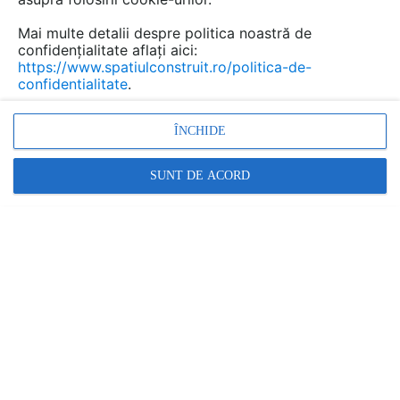
Mai multe detalii despre politica noastră de
confidențialitate aflați aici:
https://www.spatiulconstruit.ro/politica-de-
confidentialitate
.
ÎNCHIDE
SUNT DE ACORD
Grunduri pentru suprafetele pe baza de ciment MAPEI
MAPEI
În această gamă:
1 documentații
1 produs