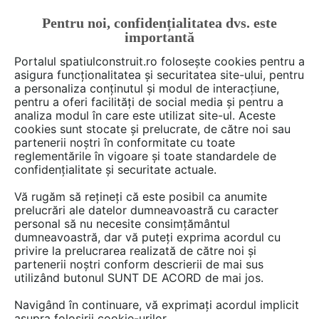
Pentru noi, confidențialitatea dvs. este
FĂ-ȚI CONT
LOGIN
importantă
CUM SE FACE
Portalul spatiulconstruit.ro folosește cookies pentru a
asigura funcționalitatea și securitatea site-ului, pentru
a personaliza conținutul și modul de interacțiune,
pentru a oferi facilități de social media și pentru a
analiza modul în care este utilizat site-ul. Aceste
Deschide filtre
cookies sunt stocate și prelucrate, de către noi sau
partenerii noștri în conformitate cu toate
reglementările în vigoare și toate standardele de
1 gamă
cu 1 produse de tipul
confidențialitate și securitate actuale.
Grunduri
în categoria
Vopsele,
Vă rugăm să rețineți că este posibil ca anumite
tencuieli, acoperiri decorative
prelucrări ale datelor dumneavoastră cu caracter
personal să nu necesite consimțământul
dumneavoastră, dar vă puteți exprima acordul cu
privire la prelucrarea realizată de către noi și
partenerii noștri conform descrierii de mai sus
utilizând butonul SUNT DE ACORD de mai jos.
Navigând în continuare, vă exprimați acordul implicit
asupra folosirii cookie-urilor.