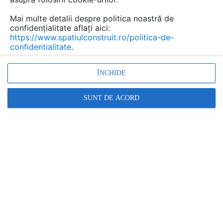
Mai multe detalii despre politica noastră de
confidențialitate aflați aici:
https://www.spatiulconstruit.ro/politica-de-
confidentialitate
.
Nu exista rezultate in aceasta lista.
ÎNCHIDE
SUNT DE ACORD
1
Promovați-vă produsele și serviciile pe
SpatiulConstruit.ro!
Ai o întrebare?
Scrie aici!