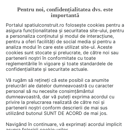
Pentru noi, confidențialitatea dvs. este
FĂ-ȚI CONT
LOGIN
importantă
CUM SE FACE
Portalul spatiulconstruit.ro folosește cookies pentru a
asigura funcționalitatea și securitatea site-ului, pentru
a personaliza conținutul și modul de interacțiune,
pentru a oferi facilități de social media și pentru a
analiza modul în care este utilizat site-ul. Aceste
Deschide filtre
cookies sunt stocate și prelucrate, de către noi sau
partenerii noștri în conformitate cu toate
reglementările în vigoare și toate standardele de
produse
0 game
de tipul
Rulouri
confidențialitate și securitate actuale.
exterioare, storuri
în categoria
Vă rugăm să rețineți că este posibil ca anumite
Protectii solare
prelucrări ale datelor dumneavoastră cu caracter
personal să nu necesite consimțământul
dumneavoastră, dar vă puteți exprima acordul cu
privire la prelucrarea realizată de către noi și
partenerii noștri conform descrierii de mai sus
utilizând butonul SUNT DE ACORD de mai jos.
Navigând în continuare, vă exprimați acordul implicit
asupra folosirii cookie-urilor.
Nu exista produse in aceasta lista.