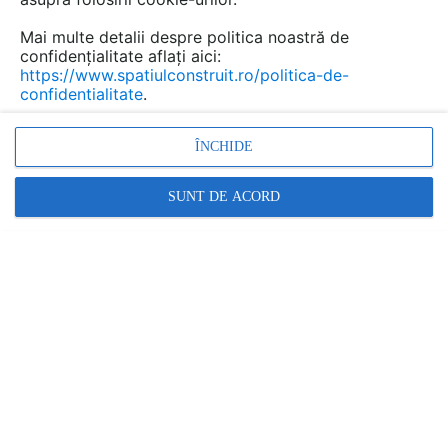
Mai multe detalii despre politica noastră de
confidențialitate aflați aici:
https://www.spatiulconstruit.ro/politica-de-
confidentialitate
.
ÎNCHIDE
SUNT DE ACORD
Ferestre pentru acoperis terasa cu pante intre 0 si 15 grade
VELUX
VELUX ROMANIA
În această gamă:
1 documentații