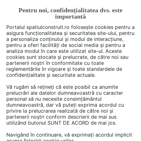
Pentru noi, confidențialitatea dvs. este
FĂ-ȚI CONT
LOGIN
importantă
CUM SE FACE
Portalul spatiulconstruit.ro folosește cookies pentru a
asigura funcționalitatea și securitatea site-ului, pentru
a personaliza conținutul și modul de interacțiune,
pentru a oferi facilități de social media și pentru a
analiza modul în care este utilizat site-ul. Aceste
Deschide filtre
cookies sunt stocate și prelucrate, de către noi sau
partenerii noștri în conformitate cu toate
reglementările în vigoare și toate standardele de
1 gamă
cu 4 produse de tipul
confidențialitate și securitate actuale.
Cupolete iluminare, ventilare
în
Vă rugăm să rețineți că este posibil ca anumite
categoria
Pereti cortina, luminatoare,
prelucrări ale datelor dumneavoastră cu caracter
personal să nu necesite consimțământul
sere
dumneavoastră, dar vă puteți exprima acordul cu
privire la prelucrarea realizată de către noi și
partenerii noștri conform descrierii de mai sus
utilizând butonul SUNT DE ACORD de mai jos.
Navigând în continuare, vă exprimați acordul implicit
asupra folosirii cookie-urilor.