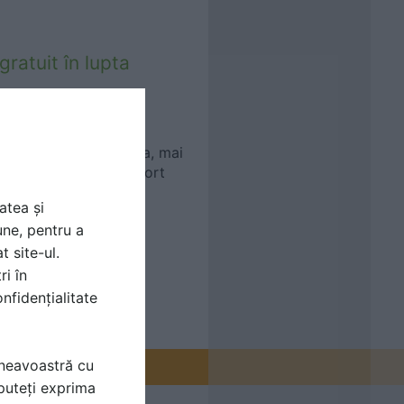
ratuit în lupta
dicala pentru Germania, mai
uit servicii de transport
atea și
une, pentru a
t site-ul.
ri în
nfidențialitate
mneavoastră cu
puteți exprima