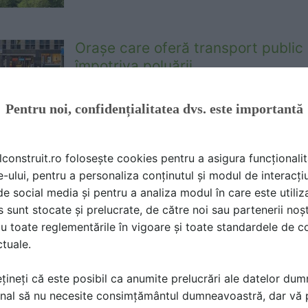
Orașe care oferă transport public g
împotriva poluării
Camelia Diaconu |
19.02.2018
Pentru noi, confidențialitatea dvs. este importantă
Asa cum initial a fost descrisa, o miscare ra
multe orase din intreaga tara vor incerca grat
public.
lconstruit.ro folosește cookies pentru a asigura funcționalit
e-ului, pentru a personaliza conținutul și modul de interacți
i de social media și pentru a analiza modul în care este utiliza
sunt stocate și prelucrate, de către noi sau partenerii noșt
u toate reglementările în vigoare și toate standardele de co
ctuale.
țineți că este posibil ca anumite prelucrări ale datelor du
ă produsele și serviciile pe SpatiulConstruit.ro!
nal să nu necesite consimțământul dumneavoastră, dar vă 