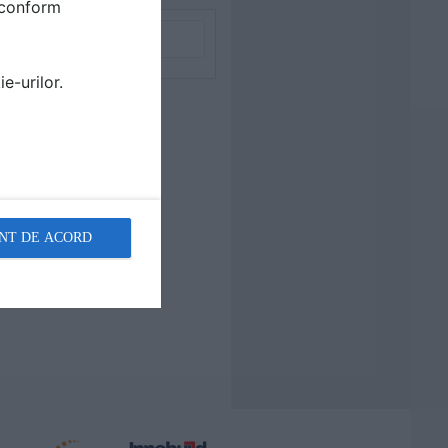
i conform
e-urilor.
NT DE ACORD