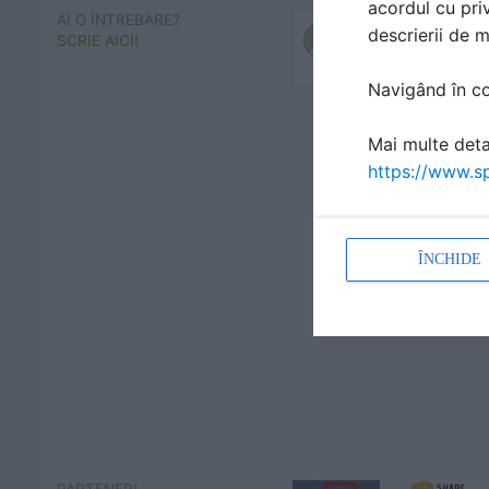
acordul cu priv
AI O ÎNTREBARE?
descrierii de 
SCRIE AICI!
Navigând în con
Mai multe detal
https://www.sp
ÎNCHIDE