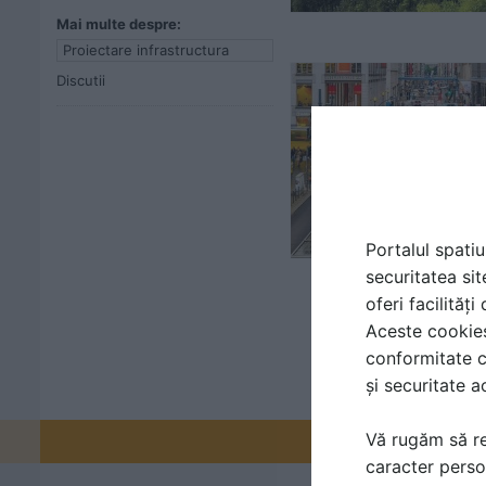
Mai multe despre:
Proiectare infrastructura
Discutii
Portalul spatiu
securitatea sit
oferi facilităț
Aceste cookies 
conformitate c
și securitate a
Vă rugăm să re
Promovați-v
caracter perso