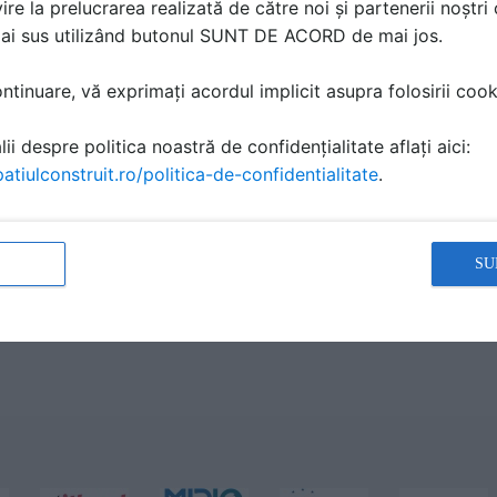
ire la prelucrarea realizată de către noi și partenerii noștr
mai sus utilizând butonul SUNT DE ACORD de mai jos.
tinuare, vă exprimați acordul implicit asupra folosirii cooki
ii despre politica noastră de confidențialitate aflați aici:
atiulconstruit.ro/politica-de-confidentialitate
.
SU