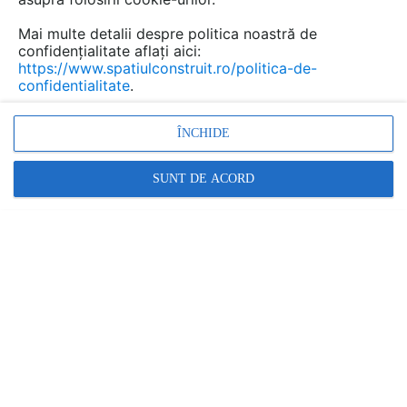
Mai multe detalii despre politica noastră de
confidențialitate aflați aici:
https://www.spatiulconstruit.ro/politica-de-
confidentialitate
.
ÎNCHIDE
SUNT DE ACORD
DIY: ce poți face folosind câteva resturi
de autocolant
SPATIULCONSTRUIT
|
20.01.2022
Resturile de autocolant pot fi combinate pentru a
alcatui un model grafic interesant si proaspat pe o
anumita zona dintr-un perete.