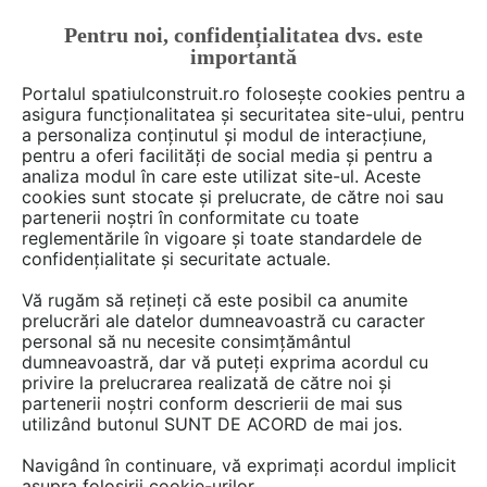
Pentru noi, confidențialitatea dvs. este
FĂ-ȚI CONT
LOGIN
importantă
CUM SE FACE
Portalul spatiulconstruit.ro folosește cookies pentru a
asigura funcționalitatea și securitatea site-ului, pentru
a personaliza conținutul și modul de interacțiune,
pentru a oferi facilități de social media și pentru a
analiza modul în care este utilizat site-ul. Aceste
Deschide filtre
cookies sunt stocate și prelucrate, de către noi sau
partenerii noștri în conformitate cu toate
reglementările în vigoare și toate standardele de
351 articole din categoria
Bricolaj,
confidențialitate și securitate actuale.
DIY
Vă rugăm să rețineți că este posibil ca anumite
prelucrări ale datelor dumneavoastră cu caracter
personal să nu necesite consimțământul
1 - 30 din 351
dumneavoastră, dar vă puteți exprima acordul cu
privire la prelucrarea realizată de către noi și
partenerii noștri conform descrierii de mai sus
utilizând butonul SUNT DE ACORD de mai jos.
Navigând în continuare, vă exprimați acordul implicit
asupra folosirii cookie-urilor.