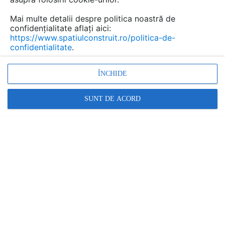
Mai multe detalii despre politica noastră de
confidențialitate aflați aici:
https://www.spatiulconstruit.ro/politica-de-
confidentialitate
.
ÎNCHIDE
SUNT DE ACORD
Cum reabilităm fațada unei case vechi
SPATIULCONSTRUIT
|
12.04.2022
A fi proprietarul unei case de patrimoniu este un
privilegiu, dar în același timp și o responsabilitate
majoră. Există o serie largă de reguli care privesc
utilizarea construcției respective,...