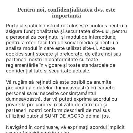
Pentru noi, confidențialitatea dvs. este
FĂ-ȚI CONT
LOGIN
importantă
CUM SE FACE
Portalul spatiulconstruit.ro folosește cookies pentru a
asigura funcționalitatea și securitatea site-ului, pentru
a personaliza conținutul și modul de interacțiune,
pentru a oferi facilități de social media și pentru a
analiza modul în care este utilizat site-ul. Aceste
Deschide filtre
cookies sunt stocate și prelucrate, de către noi sau
partenerii noștri în conformitate cu toate
reglementările în vigoare și toate standardele de
1 material din categoria
Arhitectura,
confidențialitate și securitate actuale.
proiectare
de la
Senior Editor
Vă rugăm să rețineți că este posibil ca anumite
SpatiulConstruit
prelucrări ale datelor dumneavoastră cu caracter
personal să nu necesite consimțământul
dumneavoastră, dar vă puteți exprima acordul cu
privire la prelucrarea realizată de către noi și
partenerii noștri conform descrierii de mai sus
utilizând butonul SUNT DE ACORD de mai jos.
Navigând în continuare, vă exprimați acordul implicit
asupra folosirii cookie-urilor.