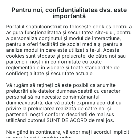
Pentru noi, confidențialitatea dvs. este
FĂ-ȚI CONT
LOGIN
importantă
CUM SE FACE
Portalul spatiulconstruit.ro folosește cookies pentru a
asigura funcționalitatea și securitatea site-ului, pentru
a personaliza conținutul și modul de interacțiune,
pentru a oferi facilități de social media și pentru a
analiza modul în care este utilizat site-ul. Aceste
Game de produse
EȘTI AICI:
cookies sunt stocate și prelucrate, de către noi sau
partenerii noștri în conformitate cu toate
reglementările în vigoare și toate standardele de
confidențialitate și securitate actuale.
Vă rugăm să rețineți că este posibil ca anumite
prelucrări ale datelor dumneavoastră cu caracter
personal să nu necesite consimțământul
dumneavoastră, dar vă puteți exprima acordul cu
privire la prelucrarea realizată de către noi și
partenerii noștri conform descrierii de mai sus
utilizând butonul SUNT DE ACORD de mai jos.
Navigând în continuare, vă exprimați acordul implicit
asupra folosirii cookie-urilor.