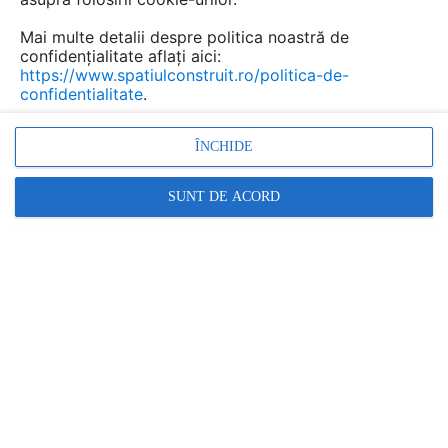
Mai multe detalii despre politica noastră de
confidențialitate aflați aici:
Vopsea protectie solara pentru
https://www.spatiulconstruit.ro/politica-de-
confidentialitate
.
acoperis de policarbonat
MASTERFOL
ÎNCHIDE
Marca:
PRODUS FURNIZAT DE:
SUNT DE ACORD
Masterfol
Vezi profil furnizor
Cere ofertă
Contactează
Informațiile din această pagină nu mai sunt
actualizate.