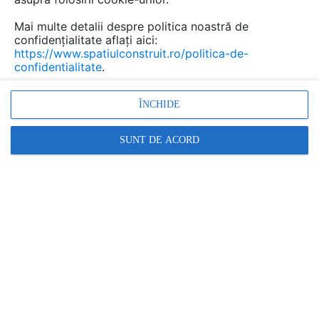
Mai multe detalii despre politica noastră de
confidențialitate aflați aici:
Sabloane decorative
https://www.spatiulconstruit.ro/politica-de-
confidentialitate
.
reutilizabile pentru mobila,
pereti, gresie, faianta,
ÎNCHIDE
pardoseala, textile IKONE
SUNT DE ACORD
Marca:
PRODUS FURNIZAT DE:
ENI DESIGN - SABLOANE
DECORATIVE
Vezi profil furnizor
Cere ofertă
Contactează