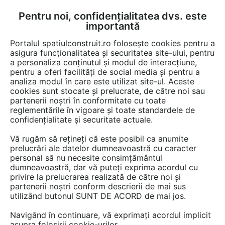
Pentru noi, confidențialitatea dvs. este
FĂ-ȚI CONT
LOGIN
importantă
CUM SE FACE
Portalul spatiulconstruit.ro folosește cookies pentru a
asigura funcționalitatea și securitatea site-ului, pentru
a personaliza conținutul și modul de interacțiune,
pentru a oferi facilități de social media și pentru a
analiza modul în care este utilizat site-ul. Aceste
Game de produse
EȘTI AICI:
cookies sunt stocate și prelucrate, de către noi sau
partenerii noștri în conformitate cu toate
reglementările în vigoare și toate standardele de
confidențialitate și securitate actuale.
Vă rugăm să rețineți că este posibil ca anumite
prelucrări ale datelor dumneavoastră cu caracter
personal să nu necesite consimțământul
dumneavoastră, dar vă puteți exprima acordul cu
privire la prelucrarea realizată de către noi și
partenerii noștri conform descrierii de mai sus
utilizând butonul SUNT DE ACORD de mai jos.
Navigând în continuare, vă exprimați acordul implicit
asupra folosirii cookie-urilor.