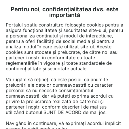
Pentru noi, confidențialitatea dvs. este
FĂ-ȚI CONT
LOGIN
importantă
CUM SE FACE
Portalul spatiulconstruit.ro folosește cookies pentru a
asigura funcționalitatea și securitatea site-ului, pentru
a personaliza conținutul și modul de interacțiune,
pentru a oferi facilități de social media și pentru a
analiza modul în care este utilizat site-ul. Aceste
Game de produse
EȘTI AICI:
cookies sunt stocate și prelucrate, de către noi sau
partenerii noștri în conformitate cu toate
reglementările în vigoare și toate standardele de
confidențialitate și securitate actuale.
Vă rugăm să rețineți că este posibil ca anumite
prelucrări ale datelor dumneavoastră cu caracter
personal să nu necesite consimțământul
dumneavoastră, dar vă puteți exprima acordul cu
privire la prelucrarea realizată de către noi și
partenerii noștri conform descrierii de mai sus
utilizând butonul SUNT DE ACORD de mai jos.
Navigând în continuare, vă exprimați acordul implicit
asupra folosirii cookie-urilor.