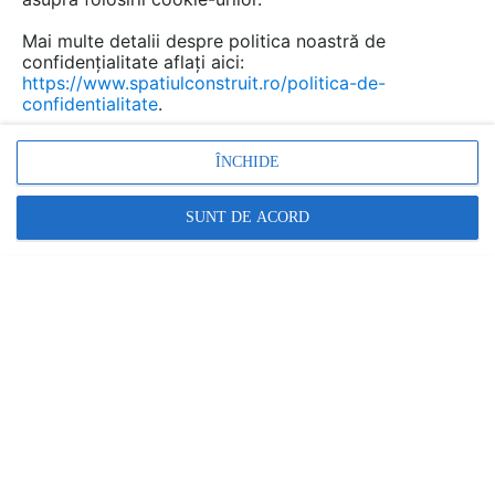
Mai multe detalii despre politica noastră de
confidențialitate aflați aici:
Covor puzzle moale pentru
https://www.spatiulconstruit.ro/politica-de-
confidentialitate
.
camera copilului
CovoareCopii.ro
ÎNCHIDE
Marca:
PRODUS FURNIZAT DE:
SUNT DE ACORD
CREATIVE SMART LINE
Vezi profil furnizor
Cere ofertă
Contactează
Informațiile din această pagină nu mai sunt
actualizate.