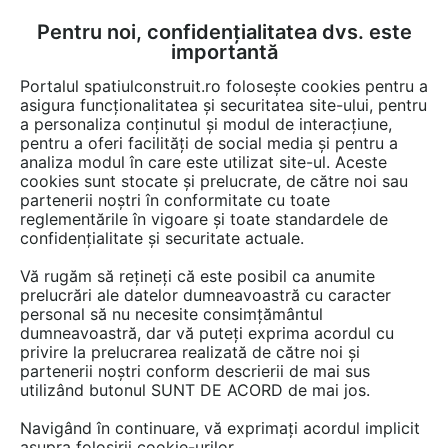
Pentru noi, confidențialitatea dvs. este
FĂ-ȚI CONT
LOGIN
importantă
CUM SE FACE
Portalul spatiulconstruit.ro folosește cookies pentru a
asigura funcționalitatea și securitatea site-ului, pentru
a personaliza conținutul și modul de interacțiune,
pentru a oferi facilități de social media și pentru a
analiza modul în care este utilizat site-ul. Aceste
Game de produse
EȘTI AICI:
cookies sunt stocate și prelucrate, de către noi sau
partenerii noștri în conformitate cu toate
reglementările în vigoare și toate standardele de
confidențialitate și securitate actuale.
Vă rugăm să rețineți că este posibil ca anumite
prelucrări ale datelor dumneavoastră cu caracter
personal să nu necesite consimțământul
dumneavoastră, dar vă puteți exprima acordul cu
privire la prelucrarea realizată de către noi și
partenerii noștri conform descrierii de mai sus
utilizând butonul SUNT DE ACORD de mai jos.
Navigând în continuare, vă exprimați acordul implicit
asupra folosirii cookie-urilor.