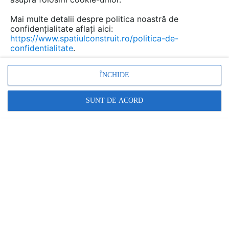
Mai multe detalii despre politica noastră de
confidențialitate aflați aici:
Cosuri de fum si accesorii din
https://www.spatiulconstruit.ro/politica-de-
confidentialitate
.
inox PEFOC.RO
Marca:
ÎNCHIDE
PRODUS FURNIZAT DE:
PEFOC.RO
SUNT DE ACORD
Vezi profil furnizor
Cere ofertă
Contactează
Informațiile din această pagină nu mai sunt
actualizate.
Descriere
Imagini (5)
Video (3)