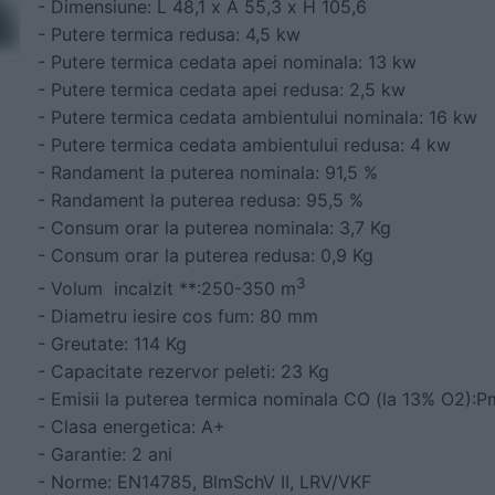
- Dimensiune: L 48,1 x A 55,3 x H 105,6
- Putere termica redusa: 4,5 kw
- Putere termica cedata apei nominala: 13 kw
- Putere termica cedata apei redusa: 2,5 kw
- Putere termica cedata ambientului nominala: 16 kw
- Putere termica cedata ambientului redusa: 4 kw
- Randament la puterea nominala: 91,5 %
- Randament la puterea redusa: 95,5 %
- Consum orar la puterea nominala: 3,7 Kg
- Consum orar la puterea redusa: 0,9 Kg
3
- Volum incalzit **:250-350 m
- Diametru iesire cos fum: 80 mm
- Greutate: 114 Kg
- Capacitate rezervor peleti: 23 Kg
- Emisii la puterea termica nominala CO (la 13% O2):
- Clasa energetica: A+
- Garantie: 2 ani
- Norme: EN14785, BlmSchV II, LRV/VKF