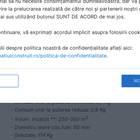
- Functionalitate: Tip centrala, ventilatie fortata
nal să nu necesite consimțământul dumneavoastră, dar vă 
- Culoare: Gri
ire la prelucrarea realizată de către noi și partenerii noștr
- Putere nominala: 17,5 kw
mai sus utilizând butonul SUNT DE ACORD de mai jos.
- Tip produs: Termosoba
- Putere nominala electrica: 380 W
tinuare, vă exprimați acordul implicit asupra folosirii cooki
- Dimensiune: L 48,1 x A 55,3 x H 105,6
- Putere termica redusa: 4,5 kw
ii despre politica noastră de confidențialitate aflați aici:
- Putere termica cedata apei nominala: 13 kw
atiulconstruit.ro/politica-de-confidentialitate
.
- Putere termica cedata apei redusa: 2,5 kw
- Putere termica cedata ambientului nominala: 16 kw
- Putere termica cedata ambientului redusa: 4 kw
SU
- Randament la puterea nominala: 91,5 %
- Randament la puterea redusa: 95,5 %
- Consum orar la puterea nominala: 3,7 Kg
- Consum orar la puterea redusa: 0,9 Kg
3
- Volum incalzit **: 250-350 m
- Diametru iesire cos fum: 80 mm
- Greutate: 114 Kg