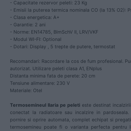
- Capacitate rezervor peleti: 23 Kg
- Emisii la puterea termica nominala CO (la 13% O2):
- Clasa energetica: A+
- Garantie: 2 ani
- Norme: EN14785, BlmSchV II, LRV/VKF
- Modul WI-FI: Optional
- Dotari: Display , 5 trepte de putere, termostat
Recomandari: Racordare la cos de fum profesional. Pun
autorizat. Utilizare peleti clasa A1, ENplus
Distanta minima fata de perete: 20 cm
Tensiune alimentare: 230 V
Materiale: Otel
Termosemineul Ilaria pe peleti
este destinat incalzirii
conectat la radiatoare sau incalzire in pardoseala
pornire si oprire automata, complet echipat si pregat
termosemineu poate fi o varianta perfecta pentru l