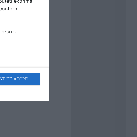
puteți exprima
i conform
e-urilor.
NT DE ACORD