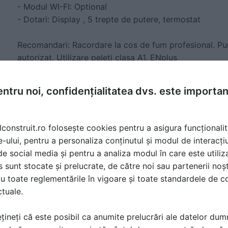
- Modul WI-FI: Optional
- Dotari: Display , 5 trepte de putere, termostat
Recomandari: Racordare la cos de fum profesional. Pun
autorizat. Utilizare peleti clasa A1, ENplus
- Distanta minima fata de perete: 20 cm
- Tensiune alimentare: 230 V
ntru noi, confidențialitatea dvs. este importa
- Materiale: Otel
O soba termosemineu automatizata cu peleti pentru in
lconstruit.ro folosește cookies pentru a asigura funcționalit
pompa de apa, vas de expansiune si kit de siguranta,
e-ului, pentru a personaliza conținutul și modul de interacți
la radiatoare sau incalzire in pardoseala. Dispune de
i de social media și pentru a analiza modul în care este utiliza
oprire automata. Pentru performante optime, trebuie
sunt stocate și prelucrate, de către noi sau partenerii noșt
profesional.
u toate reglementările în vigoare și toate standardele de co
ctuale.
TERMOSEMINEU PE PELETI ILARIA 17,5KW -
țineți că este posibil ca anumite prelucrări ale datelor du