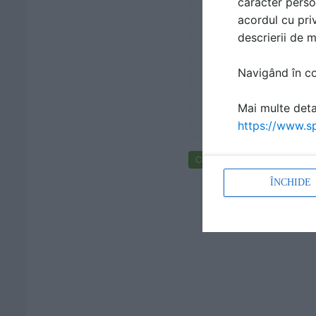
caracter perso
acordul cu priv
descrierii de 
Navigând în con
Mai multe detal
https://www.sp
Cere ofertă de preț
ÎNCHIDE