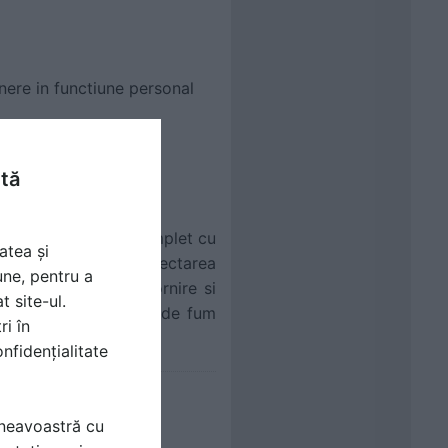
ere in functiune personal
ntă
calzire, echipata complet cu
atea și
 pregatita pentru conectarea
une, pentru a
 termostat pentru pornire si
t site-ul.
 conectata la un cos de fum
ri în
nfidențialitate
 TORTORA
mneavoastră cu