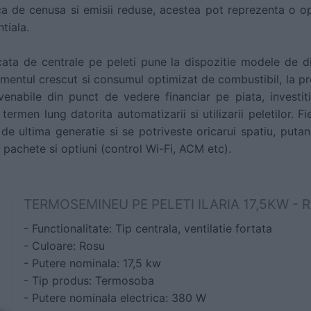
a de cenusa si emisii reduse, acestea pot reprezenta o o
tiala.
cata de centrale pe peleti pune la dispozitie modele de d
entul crescut si consumul optimizat de combustibil, la pre
nabile din punct de vedere financiar pe piata, investitia 
termen lung datorita automatizarii si utilizarii peletilor. F
de ultima generatie si se potriveste oricarui spatiu, putand
 pachete si optiuni (control Wi-Fi, ACM etc).
TERMOSEMINEU PE PELETI ILARIA 17,5KW - 
- Functionalitate: Tip centrala, ventilatie fortata
- Culoare: Rosu
- Putere nominala: 17,5 kw
- Tip produs: Termosoba
- Putere nominala electrica: 380 W