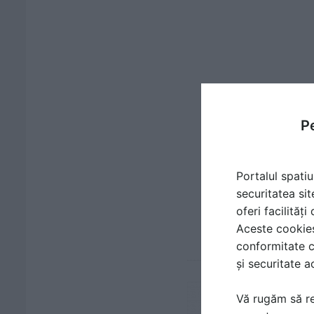
Pe
Portalul spatiu
securitatea sit
oferi facilităț
Aceste cookies 
conformitate c
și securitate a
Vă rugăm să re