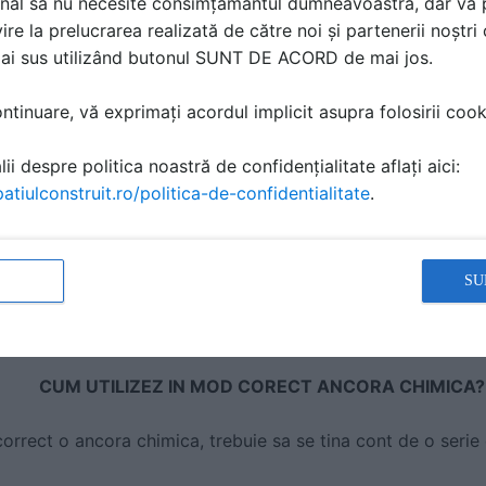
nal să nu necesite consimțământul dumneavoastră, dar vă 
1 si C2
ire la prelucrarea realizată de către noi și partenerii noștr
traturi umede si in mediu submersibil
mai sus utilizând butonul SUNT DE ACORD de mai jos.
izate prin carotare diamantata si prin rotopercutie
ari
tinuare, vă exprimați acordul implicit asupra folosirii cooki
CUM SE ALEGE ANCORA CHIMICA POTRIVITA?
ii despre politica noastră de confidențialitate aflați aici:
atiulconstruit.ro/politica-de-confidentialitate
.
or chimice trebuie sa luam in considerare urmatoarele elem
 face ancorarea
 care se efectueaza montajul
tije filetate, bucse filetate, armaturi
SU
ile de montaj
ra mediului de lucru
CUM UTILIZEZ IN MOD CORECT ANCORA CHIMICA?
correct o ancora chimica, trebuie sa se tina cont de o serie 