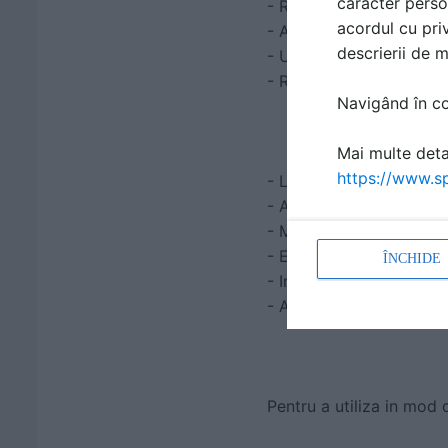
caracter perso
- Rezistenta seismica C
acordul cu priv
- Aplicabilitate in subs
descrierii de 
- Utilizare in gauri real
- Rezistenta la sarcini m
Navigând în con
Mai multe detal
https://www.sp
- La selectarea ancorel
- Adancimea la care se
- Materialul de baza in
- Elementele de ancorat: 
ÎNCHIDE
- Instalarea si accesori
- Anotimpul / temperatu
Pentru a utiliza in mod 