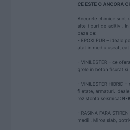
CE ESTE O ANCORA C
Ancorele chimice sunt ra
alte tipuri de aditivi. 
baza de:
- EPOXI PUR – ideale pen
atat in mediu uscat, cat
- VINILESTER – ce ofera 
grele in beton fisurat si
- VINILESTER HIBRID – o 
filetate, armaturi. Ideal
rezistenta seismica
: R-K
- RASINA FARA STIREN – 
mediii. Miros slab, potriv