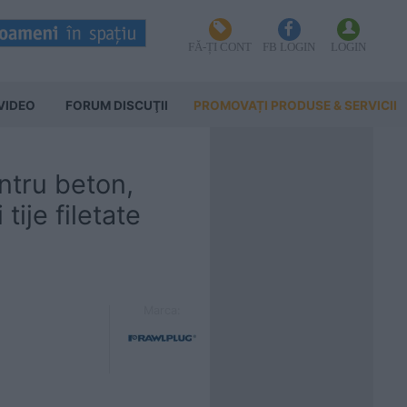
FĂ-ȚI CONT
FB LOGIN
LOGIN
VIDEO
FORUM DISCUŢII
PROMOVAȚI PRODUSE & SERVICII
ntru beton,
tije filetate
Marca: