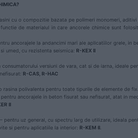
HIMICA?
sini cu o compozitie bazata pe polimeri monomeri, aditivi mi
In functie de materialul in care ancorele chimice sunt folos
tru ancorajele la andancimi mari ale aplicatiilor grele, in be
 si umed, cu rezistenta seismica:
R-KEX II
consumatorului versiuni de vara, cat si de iarna, ideale pent
 nefisurat:
R-CAS, R-HAC
rasina polivalenta pentru toate tipurile de elemente de fixar
e pentru ancorajele in beton fisurat sau nefisurat, atat in me
ER II
pentru uz general, cu spectru larg de utilizare, ideala pent
ite si pentru aplicatiile la interior:
R-KEM II
.