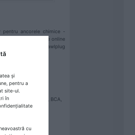
v pentru ancorele chimice -
ret. Această aplicatie online
 instrumentul online
Rawlplug
ntă
atea și
ICE?
une, pentru a
t site-ul.
ri în
da plina sau cu goluri, BCA,
nfidențialitate
mneavoastră cu