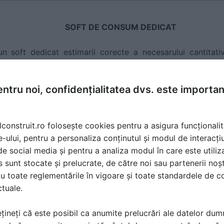
SOFT DE CONSUM DEDICAT
n soft dedicat estimarii corecte a necesarului cantitati
tor. Un proiect reusit inseamnă si un bun raport calitate-p
zarii costurilor asociate proiectelor mari. Foloseste gratuit
ntru noi, confidențialitatea dvs. este importa
cură-te de proiecte 100% eficiente!
lconstruit.ro folosește cookies pentru a asigura funcționalit
CARE SUNT AVANTAJELE UTILIZARII UNEI ANCORE CHIM
e-ului, pentru a personaliza conținutul și modul de interacți
i de social media și pentru a analiza modul în care este utiliza
ici interax si fata de marginea materialului de baza
sunt stocate și prelucrate, de către noi sau partenerii noșt
ata de materiale de baza precum beton si zidarie din carami
u toate reglementările în vigoare și toate standardele de co
ctuale.
ncoraje la mari adancimi, pana la 2,5 m
nte structurale si non-structurale
țineți că este posibil ca anumite prelucrări ale datelor du
ntr-o gama larga de diametre M8-M40