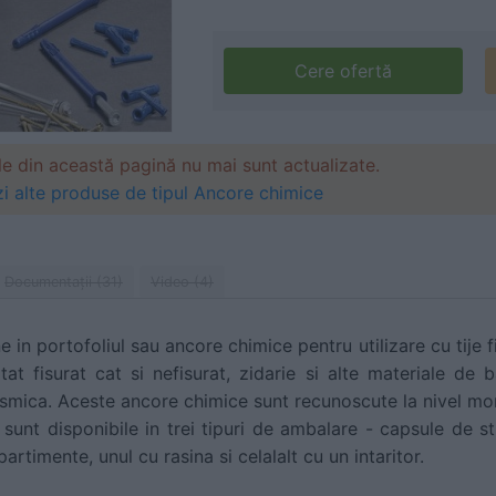
Cere ofertă
le din această pagină nu mai sunt actualizate.
i alte produse de tipul Ancore chimice
Documentaţii (31)
Video (4)
in portofoliul sau ancore chimice pentru utilizare cu tije f
tat fisurat cat si nefisurat, zidarie si alte materiale de b
eismica. Aceste ancore chimice sunt recunoscute la nivel mo
unt disponibile in trei tipuri de ambalare - capsule de stic
imente, unul cu rasina si celalalt cu un intaritor.