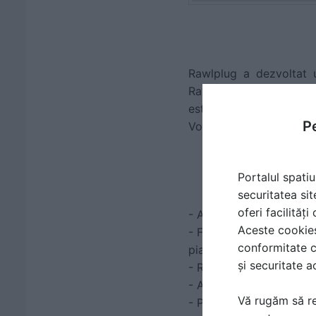
Rawlplug a dezvoltat u
Rawlplug Volume Calcula
este destinată eficienti
Pe
Volume Calculator
si bu
Portalul spatiu
securitatea sit
oferi facilităț
- Ancoraje la distante m
Aceste cookies 
- Folosite in gama vari
conformitate c
piatra naturala
și securitate a
- Recomandate pentru a
- Aplicabilitate in eleme
Vă rugăm să re
- Performante inalte i