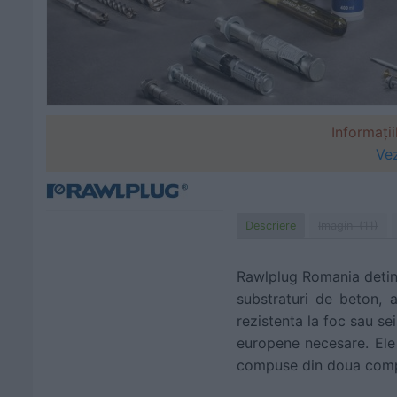
Informații
Vez
Descriere
Imagini (11)
Rawlplug Romania detine 
substraturi de beton, a
rezistenta la foc sau s
europene necesare. Ele s
compuse din doua compart