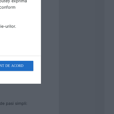
puteți exprima
i conform
e-urilor.
ente:
NT DE ACORD
de pasi simpli: