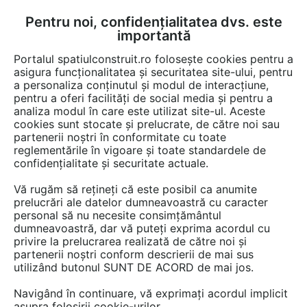
Pentru noi, confidențialitatea dvs. este
FĂ-ȚI CONT
LOGIN
importantă
CUM SE FACE
Portalul spatiulconstruit.ro folosește cookies pentru a
asigura funcționalitatea și securitatea site-ului, pentru
a personaliza conținutul și modul de interacțiune,
pentru a oferi facilități de social media și pentru a
analiza modul în care este utilizat site-ul. Aceste
cookies sunt stocate și prelucrate, de către noi sau
partenerii noștri în conformitate cu toate
reglementările în vigoare și toate standardele de
VETROTECH
confidențialitate și securitate actuale.
Vă rugăm să rețineți că este posibil ca anumite
prelucrări ale datelor dumneavoastră cu caracter
personal să nu necesite consimțământul
dumneavoastră, dar vă puteți exprima acordul cu
privire la prelucrarea realizată de către noi și
partenerii noștri conform descrierii de mai sus
utilizând butonul SUNT DE ACORD de mai jos.
PREZENTARE
PRODUSE
ARTICOLE
Navigând în continuare, vă exprimați acordul implicit
asupra folosirii cookie-urilor.