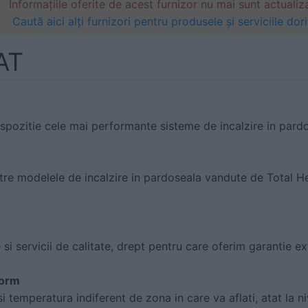
Informațiile oferite de acest furnizor nu mai sunt actualiz
Caută aici alți furnizori pentru produsele și serviciile dori
AT
ispozitie cele mai performante sisteme de incalzire in pard
ntre modelele de incalzire in pardoseala vandute de Total He
i servicii de calitate, drept pentru care oferim garantie ex
form
 temperatura indiferent de zona in care va aflati, atat la niv