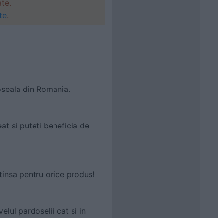
ate.
te
.
oseala din Romania.
at si puteti beneficia de
tinsa pentru orice produs!
elul pardoselii cat si in