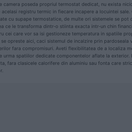
re camera poseda propriul termostat dedicat, nu exista nici
 acelasi registru termic in fiecare incapere a locuintei sale
ate cu supape termostatice, de multe ori sistemele se pot do
a ce le transforma dintr-o stiinta exacta intr-un chin financi
ru cei care vor sa isi gestioneze temperatura in spatiile prop
nu se opreste aici, caci sistemul de incalzire prin pardoseala
rilor fara compromisuri. Aveti flexibilitatea de a localiza 
 pe urma spatiilor dedicate componentelor aflate la exterior.
, fara clasicele calorifere din aluminiu sau fonta care strica
r.