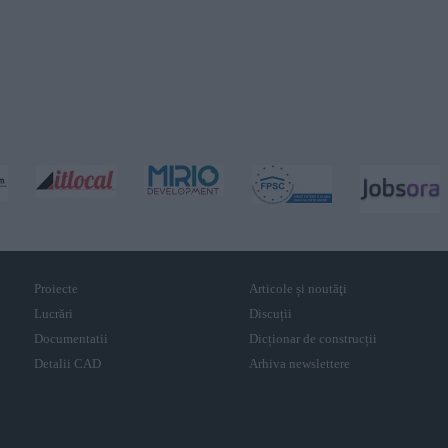
Proiecte
Articole și noutăţi
Lucrări
Discuții
Documentatii
Dicționar de construcții
Detalii CAD
Arhiva newslettere