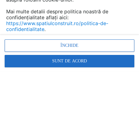
Mai multe detalii despre politica noastră de
confidențialitate aflați aici:
Cere ofertă
https://www.spatiulconstruit.ro/politica-de-
confidentialitate
.
THERMOTOP TECHNOLOGY
Str. Herman Oberth nr. 25 A, Ghimbav , jud. Brasov
ÎNCHIDE
Relatii clienti:
0726 111 721
SUNT DE ACORD
arata toate datele de contact
www.thermotop.ro
1 GAMĂ DE PRODUSE ÎNSCRISĂ
Termoizolatii din spuma poliuretanica (PIR)
pentru constructii THERMOTOP TECHNOLOGY