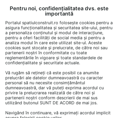
Pentru noi, confidențialitatea dvs. este
FĂ-ȚI CONT
LOGIN
importantă
CUM SE FACE
Portalul spatiulconstruit.ro folosește cookies pentru a
asigura funcționalitatea și securitatea site-ului, pentru
a personaliza conținutul și modul de interacțiune,
pentru a oferi facilități de social media și pentru a
analiza modul în care este utilizat site-ul. Aceste
cookies sunt stocate și prelucrate, de către noi sau
partenerii noștri în conformitate cu toate
THERMOTOP TECHNOLOGY
-
reglementările în vigoare și toate standardele de
produse
confidențialitate și securitate actuale.
THERMOTOP. Izolează mai bine
Vă rugăm să rețineți că este posibil ca anumite
prelucrări ale datelor dumneavoastră cu caracter
personal să nu necesite consimțământul
dumneavoastră, dar vă puteți exprima acordul cu
privire la prelucrarea realizată de către noi și
partenerii noștri conform descrierii de mai sus
utilizând butonul SUNT DE ACORD de mai jos.
Navigând în continuare, vă exprimați acordul implicit
PREZENTARE
PRODUSE
asupra folosirii cookie-urilor.