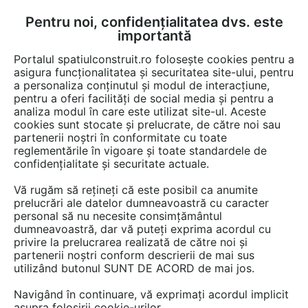
Pentru noi, confidențialitatea dvs. este
FĂ-ȚI CONT
LOGIN
importantă
CUM SE FACE
Portalul spatiulconstruit.ro folosește cookies pentru a
asigura funcționalitatea și securitatea site-ului, pentru
a personaliza conținutul și modul de interacțiune,
pentru a oferi facilități de social media și pentru a
analiza modul în care este utilizat site-ul. Aceste
cookies sunt stocate și prelucrate, de către noi sau
partenerii noștri în conformitate cu toate
reglementările în vigoare și toate standardele de
TecnoFerrari Romania
confidențialitate și securitate actuale.
Design desavarsit, materiale deosebite si functionare
Vă rugăm să rețineți că este posibil ca anumite
ireprosabila
prelucrări ale datelor dumneavoastră cu caracter
personal să nu necesite consimțământul
dumneavoastră, dar vă puteți exprima acordul cu
privire la prelucrarea realizată de către noi și
partenerii noștri conform descrierii de mai sus
utilizând butonul SUNT DE ACORD de mai jos.
Navigând în continuare, vă exprimați acordul implicit
asupra folosirii cookie-urilor.