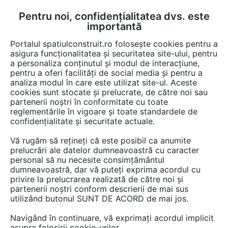
Pentru noi, confidențialitatea dvs. este
FĂ-ȚI CONT
LOGIN
importantă
CUM SE FACE
Portalul spatiulconstruit.ro folosește cookies pentru a
asigura funcționalitatea și securitatea site-ului, pentru
a personaliza conținutul și modul de interacțiune,
pentru a oferi facilități de social media și pentru a
analiza modul în care este utilizat site-ul. Aceste
cookies sunt stocate și prelucrate, de către noi sau
partenerii noștri în conformitate cu toate
reglementările în vigoare și toate standardele de
confidențialitate și securitate actuale.
SONOBEL
Vă rugăm să rețineți că este posibil ca anumite
prelucrări ale datelor dumneavoastră cu caracter
personal să nu necesite consimțământul
dumneavoastră, dar vă puteți exprima acordul cu
privire la prelucrarea realizată de către noi și
partenerii noștri conform descrierii de mai sus
utilizând butonul SUNT DE ACORD de mai jos.
Navigând în continuare, vă exprimați acordul implicit
asupra folosirii cookie-urilor.