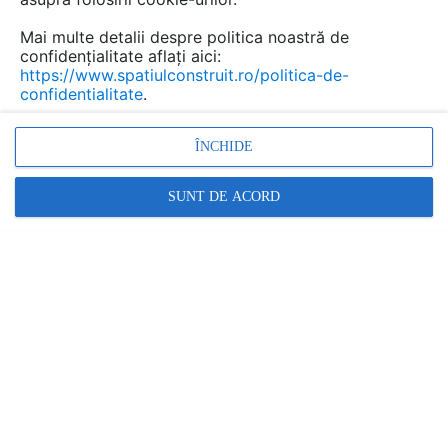
Mai multe detalii despre politica noastră de
confidențialitate aflați aici:
https://www.spatiulconstruit.ro/politica-de-
confidentialitate
.
ÎNCHIDE
SUNT DE ACORD
PREZENTARE
Cere ofertă
SONOBEL
Sos. Pantelimon nr. 243, Bucuresti, jud. Bucuresti