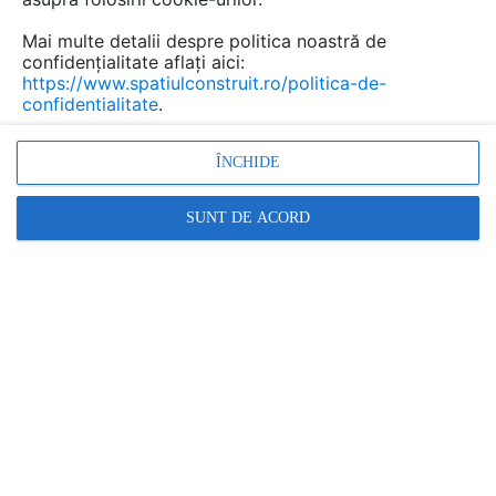
Informațiile oferite de acest furnizor nu mai sunt
Mai multe detalii despre politica noastră de
confidențialitate aflați aici:
actualizate.
https://www.spatiulconstruit.ro/politica-de-
Caută aici alți furnizori pentru produsele și serviciile
confidentialitate
.
dorite
.
ÎNCHIDE
SIMETRIC SERVPROD
SUNT DE ACORD
Incepand din 2004, SIMETRIC a avut ca obiect principal
de activitate proiectarea, executia si montajul tamplariei
PVC cu geam termoizolant.
Dorind sa oferim produse si servicii am contractat cei
mai mari producatori de materii prime din domeniu:
- profile PVC:
SALAMANDER
si
REHAU
- sticla termopan:
SAINT GOBAIN
- feronerie ferestre:
ROTO