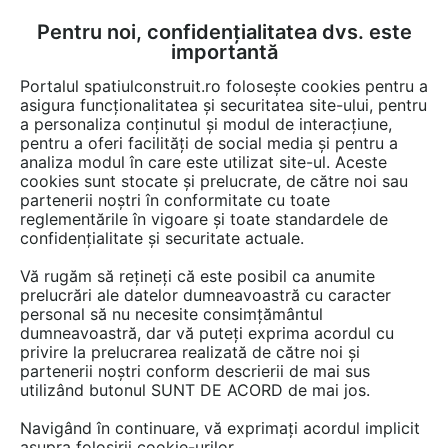
Pentru noi, confidențialitatea dvs. este
FĂ-ȚI CONT
LOGIN
importantă
CUM SE FACE
Portalul spatiulconstruit.ro folosește cookies pentru a
asigura funcționalitatea și securitatea site-ului, pentru
a personaliza conținutul și modul de interacțiune,
pentru a oferi facilități de social media și pentru a
analiza modul în care este utilizat site-ul. Aceste
cookies sunt stocate și prelucrate, de către noi sau
partenerii noștri în conformitate cu toate
reglementările în vigoare și toate standardele de
SIMETRIC SERVPROD
confidențialitate și securitate actuale.
Vă rugăm să rețineți că este posibil ca anumite
prelucrări ale datelor dumneavoastră cu caracter
personal să nu necesite consimțământul
dumneavoastră, dar vă puteți exprima acordul cu
privire la prelucrarea realizată de către noi și
partenerii noștri conform descrierii de mai sus
utilizând butonul SUNT DE ACORD de mai jos.
PREZENTARE
PRODUSE
Navigând în continuare, vă exprimați acordul implicit
asupra folosirii cookie-urilor.