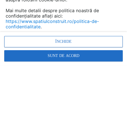
Mai multe detalii despre politica noastră de
confidențialitate aflați aici:
https://www.spatiulconstruit.ro/politica-de-
PREZENTARE
SERVICII
PROIECTE
confidentialitate
.
Cere ofertă
ÎNCHIDE
RAP INSTAL
SUNT DE ACORD
Str. Aviatorilor nr. 15, Ghimbav, jud. Brasov
Relatii clienti:
+40 720 800 601
arata toate datele de contact
rap-instal.ro