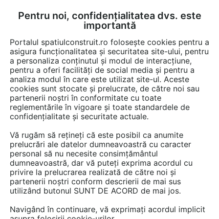
Pentru noi, confidențialitatea dvs. este
FĂ-ȚI CONT
LOGIN
importantă
CUM SE FACE
Portalul spatiulconstruit.ro folosește cookies pentru a
asigura funcționalitatea și securitatea site-ului, pentru
a personaliza conținutul și modul de interacțiune,
pentru a oferi facilități de social media și pentru a
analiza modul în care este utilizat site-ul. Aceste
cookies sunt stocate și prelucrate, de către noi sau
partenerii noștri în conformitate cu toate
reglementările în vigoare și toate standardele de
confidențialitate și securitate actuale.
Vă rugăm să rețineți că este posibil ca anumite
prelucrări ale datelor dumneavoastră cu caracter
personal să nu necesite consimțământul
dumneavoastră, dar vă puteți exprima acordul cu
RAP INSTAL
privire la prelucrarea realizată de către noi și
partenerii noștri conform descrierii de mai sus
utilizând butonul SUNT DE ACORD de mai jos.
Navigând în continuare, vă exprimați acordul implicit
asupra folosirii cookie-urilor.