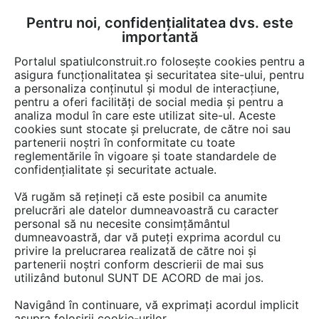
Pentru noi, confidențialitatea dvs. este
FĂ-ȚI CONT
LOGIN
importantă
CUM SE FACE
Portalul spatiulconstruit.ro folosește cookies pentru a
asigura funcționalitatea și securitatea site-ului, pentru
a personaliza conținutul și modul de interacțiune,
pentru a oferi facilități de social media și pentru a
analiza modul în care este utilizat site-ul. Aceste
cookies sunt stocate și prelucrate, de către noi sau
partenerii noștri în conformitate cu toate
reglementările în vigoare și toate standardele de
confidențialitate și securitate actuale.
Vă rugăm să rețineți că este posibil ca anumite
prelucrări ale datelor dumneavoastră cu caracter
personal să nu necesite consimțământul
dumneavoastră, dar vă puteți exprima acordul cu
Proautomatic
privire la prelucrarea realizată de către noi și
partenerii noștri conform descrierii de mai sus
utilizând butonul SUNT DE ACORD de mai jos.
Navigând în continuare, vă exprimați acordul implicit
asupra folosirii cookie-urilor.