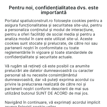
Pentru noi, confidențialitatea dvs. este
FĂ-ȚI CONT
LOGIN
importantă
CUM SE FACE
Portalul spatiulconstruit.ro folosește cookies pentru a
asigura funcționalitatea și securitatea site-ului, pentru
a personaliza conținutul și modul de interacțiune,
pentru a oferi facilități de social media și pentru a
analiza modul în care este utilizat site-ul. Aceste
cookies sunt stocate și prelucrate, de către noi sau
partenerii noștri în conformitate cu toate
reglementările în vigoare și toate standardele de
confidențialitate și securitate actuale.
PARTNER CONS STEEL FRAME
Vă rugăm să rețineți că este posibil ca anumite
prelucrări ale datelor dumneavoastră cu caracter
personal să nu necesite consimțământul
dumneavoastră, dar vă puteți exprima acordul cu
privire la prelucrarea realizată de către noi și
partenerii noștri conform descrierii de mai sus
utilizând butonul SUNT DE ACORD de mai jos.
PREZENTARE
PRODUSE
Navigând în continuare, vă exprimați acordul implicit
asupra folosirii cookie-urilor.