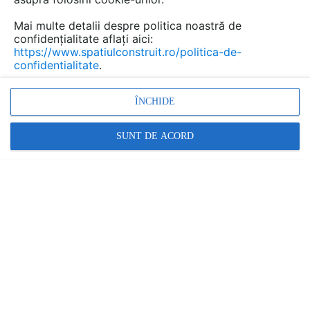
Mai multe detalii despre politica noastră de
Informațiile oferite de acest furnizor nu mai sunt
confidențialitate aflați aici:
https://www.spatiulconstruit.ro/politica-de-
actualizate.
confidentialitate
.
Caută aici alți furnizori pentru produsele și serviciile
dorite
.
ÎNCHIDE
LEIER ROM
SUNT DE ACORD
Firma
LEIER ROM S.R.L.
a fost infiintata in anul 2004,
facand parte din grupul de firme
Leier
. In toamna anului
2005 au inceput in comuna Unirea, judetul Alba (la sud
de Cluj-Napoca), lucrarile de constructie a unei noi
fabrici
Leier
pentru produse din beton. Unitatea de
productie si-a inceput activitatea in iunie 2006. Aici sunt
fabricate diferite elemente pentru zidarie si fundatie din
beton, pavele, borduri, elemente pentru sisteme de
canalizare. Ultima linie de productie s-a finalizat in vara