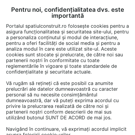
Pentru noi, confidențialitatea dvs. este
FĂ-ȚI CONT
LOGIN
importantă
CUM SE FACE
Portalul spatiulconstruit.ro folosește cookies pentru a
asigura funcționalitatea și securitatea site-ului, pentru
a personaliza conținutul și modul de interacțiune,
pentru a oferi facilități de social media și pentru a
analiza modul în care este utilizat site-ul. Aceste
cookies sunt stocate și prelucrate, de către noi sau
partenerii noștri în conformitate cu toate
reglementările în vigoare și toate standardele de
confidențialitate și securitate actuale.
LEIER ROM
Vă rugăm să rețineți că este posibil ca anumite
prelucrări ale datelor dumneavoastră cu caracter
personal să nu necesite consimțământul
dumneavoastră, dar vă puteți exprima acordul cu
privire la prelucrarea realizată de către noi și
partenerii noștri conform descrierii de mai sus
utilizând butonul SUNT DE ACORD de mai jos.
Navigând în continuare, vă exprimați acordul implicit
PREZENTARE
PRODUSE
ARTICOLE
asupra folosirii cookie-urilor.