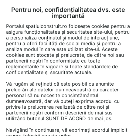
Pentru noi, confidențialitatea dvs. este
FĂ-ȚI CONT
LOGIN
importantă
CUM SE FACE
Portalul spatiulconstruit.ro folosește cookies pentru a
asigura funcționalitatea și securitatea site-ului, pentru
a personaliza conținutul și modul de interacțiune,
pentru a oferi facilități de social media și pentru a
analiza modul în care este utilizat site-ul. Aceste
cookies sunt stocate și prelucrate, de către noi sau
partenerii noștri în conformitate cu toate
IMMERGAS
reglementările în vigoare și toate standardele de
confidențialitate și securitate actuale.
Vă rugăm să rețineți că este posibil ca anumite
prelucrări ale datelor dumneavoastră cu caracter
personal să nu necesite consimțământul
dumneavoastră, dar vă puteți exprima acordul cu
privire la prelucrarea realizată de către noi și
partenerii noștri conform descrierii de mai sus
PREZENTARE
PRODUSE
ARTICOLE
utilizând butonul SUNT DE ACORD de mai jos.
Navigând în continuare, vă exprimați acordul implicit
Informațiile oferite de acest furnizor nu mai sunt
asupra folosirii cookie-urilor.