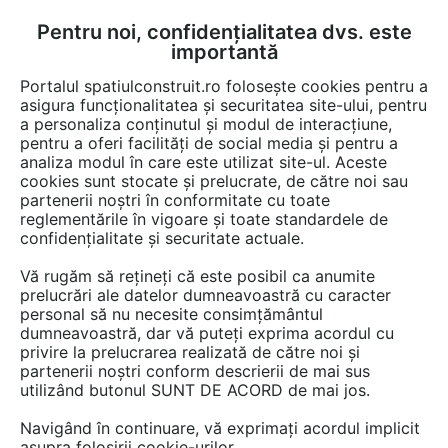
Pentru noi, confidențialitatea dvs. este
FĂ-ȚI CONT
LOGIN
importantă
CUM SE FACE
Portalul spatiulconstruit.ro folosește cookies pentru a
asigura funcționalitatea și securitatea site-ului, pentru
a personaliza conținutul și modul de interacțiune,
pentru a oferi facilități de social media și pentru a
analiza modul în care este utilizat site-ul. Aceste
cookies sunt stocate și prelucrate, de către noi sau
partenerii noștri în conformitate cu toate
reglementările în vigoare și toate standardele de
FUNDATIA ARHITEXT DESIGN
confidențialitate și securitate actuale.
Vă rugăm să rețineți că este posibil ca anumite
prelucrări ale datelor dumneavoastră cu caracter
personal să nu necesite consimțământul
dumneavoastră, dar vă puteți exprima acordul cu
privire la prelucrarea realizată de către noi și
partenerii noștri conform descrierii de mai sus
utilizând butonul SUNT DE ACORD de mai jos.
Navigând în continuare, vă exprimați acordul implicit
asupra folosirii cookie-urilor.