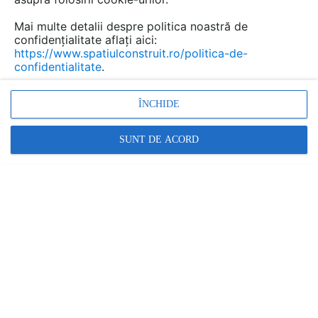
Mai multe detalii despre politica noastră de
confidențialitate aflați aici:
https://www.spatiulconstruit.ro/politica-de-
confidentialitate
.
ÎNCHIDE
SUNT DE ACORD
PREZENTARE
ARTICOLE
Cere ofertă
FUNDATIA ARHITEXT DESIGN