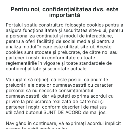
Pentru noi, confidențialitatea dvs. este
FĂ-ȚI CONT
LOGIN
importantă
CUM SE FACE
Portalul spatiulconstruit.ro folosește cookies pentru a
asigura funcționalitatea și securitatea site-ului, pentru
a personaliza conținutul și modul de interacțiune,
pentru a oferi facilități de social media și pentru a
analiza modul în care este utilizat site-ul. Aceste
cookies sunt stocate și prelucrate, de către noi sau
partenerii noștri în conformitate cu toate
reglementările în vigoare și toate standardele de
FEDERAȚIA PATRONATELOR
confidențialitate și securitate actuale.
SOCIETĂȚILOR DIN CONSTRUCȚII
Vă rugăm să rețineți că este posibil ca anumite
(FPSC)
prelucrări ale datelor dumneavoastră cu caracter
personal să nu necesite consimțământul
"Orice putere este slabă dacă nu este unită"
dumneavoastră, dar vă puteți exprima acordul cu
privire la prelucrarea realizată de către noi și
partenerii noștri conform descrierii de mai sus
utilizând butonul SUNT DE ACORD de mai jos.
Navigând în continuare, vă exprimați acordul implicit
asupra folosirii cookie-urilor.