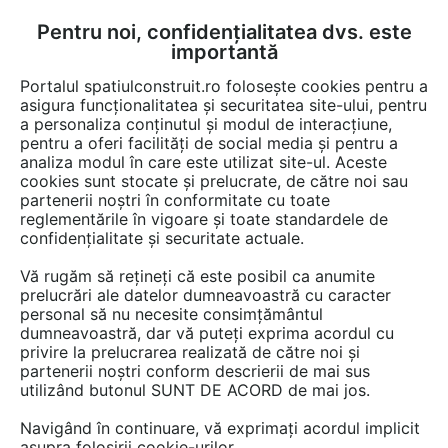
Pentru noi, confidențialitatea dvs. este
FĂ-ȚI CONT
LOGIN
importantă
CUM SE FACE
Portalul spatiulconstruit.ro folosește cookies pentru a
asigura funcționalitatea și securitatea site-ului, pentru
a personaliza conținutul și modul de interacțiune,
pentru a oferi facilități de social media și pentru a
analiza modul în care este utilizat site-ul. Aceste
cookies sunt stocate și prelucrate, de către noi sau
partenerii noștri în conformitate cu toate
EUROMETAL BUSINESS
reglementările în vigoare și toate standardele de
confidențialitate și securitate actuale.
Vă rugăm să rețineți că este posibil ca anumite
prelucrări ale datelor dumneavoastră cu caracter
personal să nu necesite consimțământul
dumneavoastră, dar vă puteți exprima acordul cu
privire la prelucrarea realizată de către noi și
partenerii noștri conform descrierii de mai sus
PREZENTARE
utilizând butonul SUNT DE ACORD de mai jos.
Informațiile oferite de acest furnizor nu mai sunt
Navigând în continuare, vă exprimați acordul implicit
actualizate.
asupra folosirii cookie-urilor.