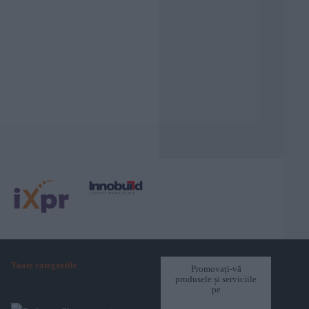
Toate categoriile
Promovați-vă
produsele și serviciile
pe