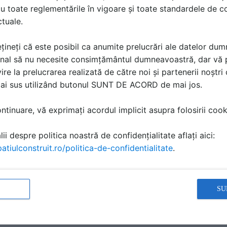
limitat. Ne puteți contacta pe site, pe WhatsApp și prin ap
u toate reglementările în vigoare și toate standardele de co
m mereu aceleași servicii ireproșabile la prețuri corecte.
ctuale.
ntinu pentru a selecta cele mai recente și inovative produs
țineți că este posibil ca anumite prelucrări ale datelor du
tdeauna soluția perfectă pentru a vă îmbunătăți spațiul de ba
nal să nu necesite consimțământul dumneavoastră, dar vă 
privește funcționalitatea, durabilitatea sau designul.
ire la prelucrarea realizată de către noi și partenerii noștr
mai sus utilizând butonul SUNT DE ACORD de mai jos.
variată de produse sanitare, ne străduim să oferim cel mai b
fortul și comoditatea pentru Dumneavoastră. Beneficiați de liv
tinuare, vă exprimați acordul implicit asupra folosirii cooki
m și de o experiență de navigare pe site-ul nostru ușoară și 
ii despre politica noastră de confidențialitate aflați aici:
egerea perfectă pentru cei interesați să-și amenajeze sau 
atiulconstruit.ro/politica-de-confidentialitate
.
sign modern. Fiți încrezători în alegerile făcute și lăsați-ne
Ajutați-vă să vă creați propriul univers al confortului, alături
SU