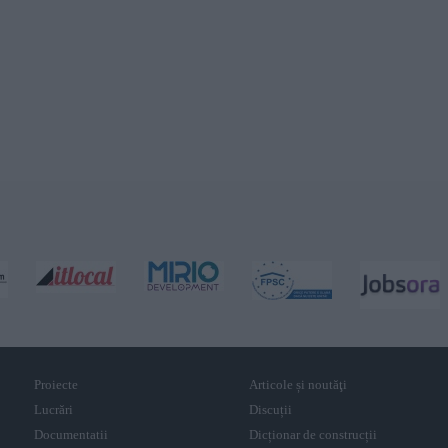
Proiecte
Articole și noutăţi
Lucrări
Discuții
Documentatii
Dicționar de construcții