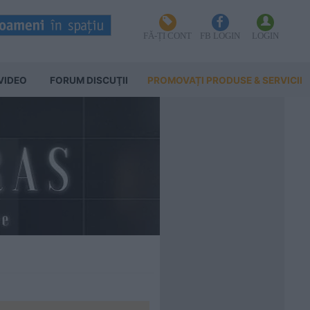
FĂ-ȚI CONT
FB LOGIN
LOGIN
VIDEO
FORUM DISCUŢII
PROMOVAȚI PRODUSE & SERVICII