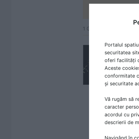
Pe
1 GAMĂ DE PRODUSE Î
Portalul spatiu
securitatea sit
oferi facilităț
Aceste cookies 
conformitate c
și securitate a
Vă rugăm să re
caracter perso
acordul cu priv
descrierii de 
Navigând în con