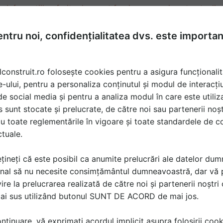
Informațiile oferite de acest furnizor nu mai sunt actualiz
Caută aici alți furnizori pentru produsele și serviciile dori
ntru noi, confidențialitatea dvs. este importa
NSCRISĂ
lconstruit.ro folosește cookies pentru a asigura funcționalit
Tratamente impermeabilizare DRYHOUSE VIS
e-ului, pentru a personaliza conținutul și modul de interacți
DRYHOUSE VISION va ofera o gama diversificata de tratament
i de social media și pentru a analiza modul în care este utiliza
utilizat si cu eficienta ridicata.
citeste mai departe
sunt stocate și prelucrate, de către noi sau partenerii noșt
u toate reglementările în vigoare și toate standardele de co
41 imagini | 5 produse | 9 documentatii | 2 video
ctuale.
țineți că este posibil ca anumite prelucrări ale datelor du
nal să nu necesite consimțământul dumneavoastră, dar vă 
ire la prelucrarea realizată de către noi și partenerii noștr
mai sus utilizând butonul SUNT DE ACORD de mai jos.
tinuare, vă exprimați acordul implicit asupra folosirii cooki