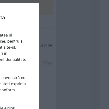
ate.
te
.
ntă
atea și
ION
une, pentru a
e de impermeabilizare, usor de
t site-ul.
ri în
nfidențialitate
mneavoastră cu
puteți exprima
i conform
e-urilor.