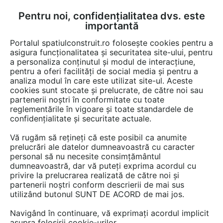
Pentru noi, confidențialitatea dvs. este
FĂ-ȚI CONT
LOGIN
importantă
CUM SE FACE
Portalul spatiulconstruit.ro folosește cookies pentru a
asigura funcționalitatea și securitatea site-ului, pentru
a personaliza conținutul și modul de interacțiune,
pentru a oferi facilități de social media și pentru a
analiza modul în care este utilizat site-ul. Aceste
cookies sunt stocate și prelucrate, de către noi sau
partenerii noștri în conformitate cu toate
reglementările în vigoare și toate standardele de
confidențialitate și securitate actuale.
Vă rugăm să rețineți că este posibil ca anumite
prelucrări ale datelor dumneavoastră cu caracter
DRA-BO
personal să nu necesite consimțământul
dumneavoastră, dar vă puteți exprima acordul cu
privire la prelucrarea realizată de către noi și
partenerii noștri conform descrierii de mai sus
utilizând butonul SUNT DE ACORD de mai jos.
Navigând în continuare, vă exprimați acordul implicit
asupra folosirii cookie-urilor.