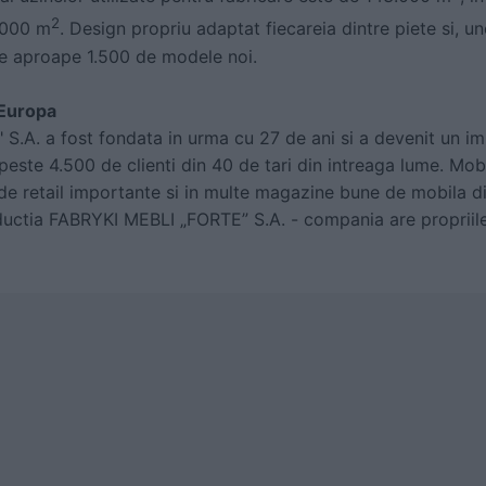
2
.000 m
. Design propriu adaptat fiecareia dintre piete si, uneo
se aproape 1.500 de modele noi.
 Europa
.A. a fost fondata in urma cu 27 de ani si a devenit un i
 peste 4.500 de clienti din 40 de tari din intreaga lume. Mob
 de retail importante si in multe magazine bune de mobila d
uctia FABRYKI MEBLI „FORTE” S.A. - compania are propriile