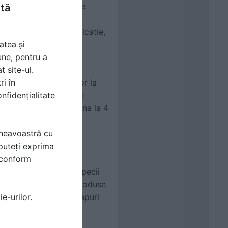
re etapa a procesului de
ntă
pe cu prima idee si se
re componenta de fabricatie,
atea și
une, pentru a
t site-ul.
ri în
cul tarii are acces usor la
nfidențialitate
orte al companiei este
compania sa creasca pana la 4
ria linie dedicata de
mneavoastră cu
puteți exprima
i conform
ogia noastra este din
etitiv. Principalele specii
ctia liniei noastre de produse
e-urilor.
mitoare, cum ar fi dulapuri