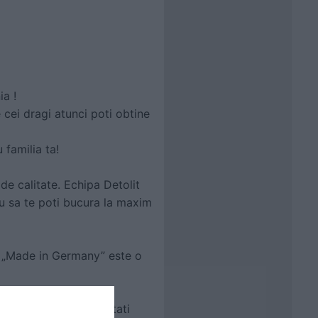
a !
 cei dragi atunci poti obtine
 familia ta!
e calitate. Echipa Detolit
u sa te poti bucura la maxim
, „Made in Germany” este o
e management al calitati