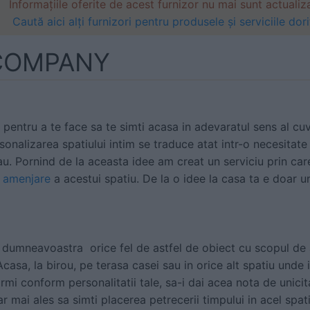
Informațiile oferite de acest furnizor nu mai sunt actualiz
Caută aici alți furnizori pentru produsele și serviciile dori
 COMPANY
 pentru a te face sa te simti acasa in adevaratul sens al cuv
rsonalizarea spatiului intim se traduce atat intr-o necesitate
tau. Pornind de la aceasta idee am creat un serviciu prin ca
e
amenjare
a acestui spatiu. De la o idee la casa ta e doar 
 dumneavoastra orice fel de astfel de obiect cu scopul de a
 Acasa, la birou, pe terasa casei sau in orice alt spatiu unde i
rmi conform personalitatii tale, sa-i dai acea nota de unicita
dar mai ales sa simti placerea petrecerii timpului in acel sp