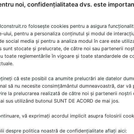
iguram cea mai inalta calitate pentru clientii nostri in fieca
ntru noi, confidențialitatea dvs. este importa
ul final finalizat. Pentru noi, calitatea de prima clasa ince
 sunteti multumiti. Punem cele mai mari solicitări la fieca
lconstruit.ro folosește cookies pentru a asigura funcționalit
it si la fiecare maner in productie.
e-ului, pentru a personaliza conținutul și modul de interacți
putin.
i de social media și pentru a analiza modul în care este utiliza
sunt stocate și prelucrate, de către noi sau partenerii noșt
 fost infiintata in anul 1992 in orasul Reghin. Situat in mijlo
u toate reglementările în vigoare și toate standardele de co
oca (100 km) si aeroportul Targu-Mures (45 km). Punctul f
ctuale.
sa se dezvolte si sa caute noi oportunitati care au ajutat 
peste 400 de angajati. Fiecare unitate de productie are prop
țineți că este posibil ca anumite prelucrări ale datelor du
nal să nu necesite consimțământul dumneavoastră, dar vă 
ire la prelucrarea realizată de către noi și partenerii noștr
in Gheorgheni este dedicata productiei de dulapuri. Tehnol
mai sus utilizând butonul SUNT DE ACORD de mai jos.
 ce ofera produselor noastre aspectul natural la un pret comp
ductie sunt stejarul, nucul, cerul, frasinul si fagul. Constru
tinuare, vă exprimați acordul implicit asupra folosirii cooki
 exceptia meselor de luat masa si a mobilierului pentru dor
ii despre politica noastră de confidențialitate aflați aici: