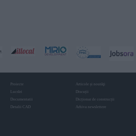
Proiecte
Articole și noutăţi
Lucrări
Discuții
Documentatii
Dicționar de construcții
Detalii CAD
Arhiva newslettere