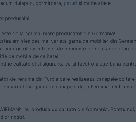
ecum dulapuri, dormitoare,
paturi
si multe altele.
te produsele!
 este de la cel mai mare producator din Germania!
tatea am ales cea mai variata gama de mobilier din Germani
e comfortul casei tale si de momente de relaxare alaturi de
itia de mobila de calitate!
btine calitate ci si siguranta ca ai facut o alege buna pentru
tor de renume din Turcia care realizeaza canapele/coltare d
n ajutorul tau gama de canapele de la Fermina pentru ca t
 WIEMANN au produse de calitate din Germania. Pentru noi
ilor nostri.
ertificata ISO 9001 si functioneaza conform unui sistem d