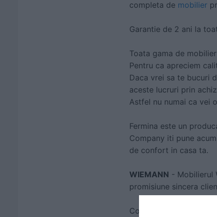
completa de
mobilier
pr
Garantie de 2 ani la toa
Toata gama de mobilier
Pentru ca apreciem cali
Daca vrei sa te bucuri d
aceste lucruri prin achiz
Astfel nu numai ca vei o
Fermina este un produca
Company iti pune acum i
de confort in casa ta.
WIEMANN
- Mobilierul
promisiune sincera client
Compania noastra este c