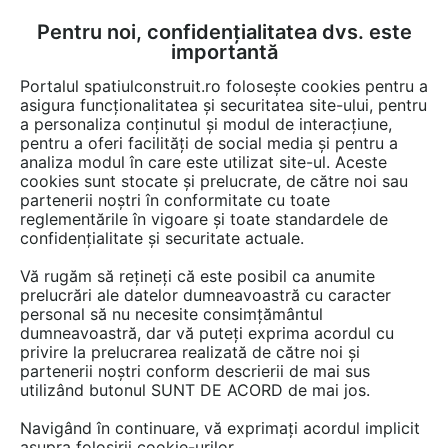
Pentru noi, confidențialitatea dvs. este
FĂ-ȚI CONT
LOGIN
importantă
CUM SE FACE
Portalul spatiulconstruit.ro folosește cookies pentru a
asigura funcționalitatea și securitatea site-ului, pentru
a personaliza conținutul și modul de interacțiune,
pentru a oferi facilități de social media și pentru a
analiza modul în care este utilizat site-ul. Aceste
cookies sunt stocate și prelucrate, de către noi sau
partenerii noștri în conformitate cu toate
reglementările în vigoare și toate standardele de
BRUNTEK METAL
confidențialitate și securitate actuale.
Vă rugăm să rețineți că este posibil ca anumite
prelucrări ale datelor dumneavoastră cu caracter
personal să nu necesite consimțământul
dumneavoastră, dar vă puteți exprima acordul cu
privire la prelucrarea realizată de către noi și
partenerii noștri conform descrierii de mai sus
utilizând butonul SUNT DE ACORD de mai jos.
PREZENTARE
PRODUSE
Navigând în continuare, vă exprimați acordul implicit
asupra folosirii cookie-urilor.