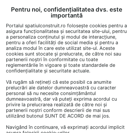
Pentru noi, confidențialitatea dvs. este
FĂ-ȚI CONT
LOGIN
importantă
CUM SE FACE
Portalul spatiulconstruit.ro folosește cookies pentru a
asigura funcționalitatea și securitatea site-ului, pentru
a personaliza conținutul și modul de interacțiune,
pentru a oferi facilități de social media și pentru a
analiza modul în care este utilizat site-ul. Aceste
cookies sunt stocate și prelucrate, de către noi sau
partenerii noștri în conformitate cu toate
reglementările în vigoare și toate standardele de
confidențialitate și securitate actuale.
AMERICAN AKA GROUP
Vă rugăm să rețineți că este posibil ca anumite
prelucrări ale datelor dumneavoastră cu caracter
personal să nu necesite consimțământul
dumneavoastră, dar vă puteți exprima acordul cu
privire la prelucrarea realizată de către noi și
partenerii noștri conform descrierii de mai sus
utilizând butonul SUNT DE ACORD de mai jos.
PREZENTARE
PRODUSE
Navigând în continuare, vă exprimați acordul implicit
asupra folosirii cookie-urilor.