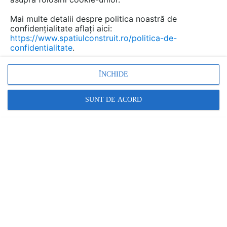
Mai multe detalii despre politica noastră de
confidențialitate aflați aici:
Informațiile oferite de acest furnizor nu mai sunt
https://www.spatiulconstruit.ro/politica-de-
actualizate.
confidentialitate
.
Caută aici alți furnizori pentru produsele și serviciile
dorite
.
ÎNCHIDE
AMBIOSIS
SUNT DE ACORD
Ambianța Nordică Cu Tehnologia SIP
În lumea de astăzi, casa și refugiul în natură au devenit
importante pentru toată lumea. Conceptul de case A-
frame Ambiosis este evadarea perfectă din stilul de
viață agitat, urmărind ideea de acasă, unde natura
întâlnește tehnologia. Studiem și inovăm constant
pentru ca ambianța și standardele caselor Ambiosis să
reprezinte scuza perfectă pentru mai mult timp acasă,
în natură.