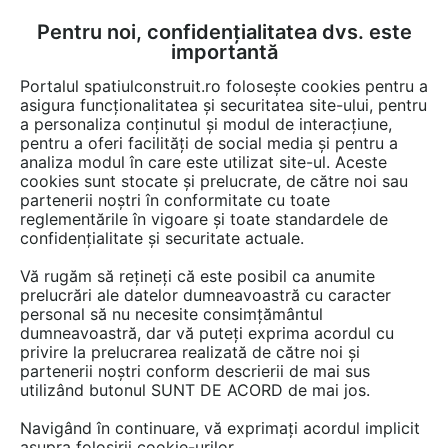
Pentru noi, confidențialitatea dvs. este
FĂ-ȚI CONT
LOGIN
importantă
CUM SE FACE
Portalul spatiulconstruit.ro folosește cookies pentru a
asigura funcționalitatea și securitatea site-ului, pentru
a personaliza conținutul și modul de interacțiune,
pentru a oferi facilități de social media și pentru a
analiza modul în care este utilizat site-ul. Aceste
cookies sunt stocate și prelucrate, de către noi sau
partenerii noștri în conformitate cu toate
reglementările în vigoare și toate standardele de
confidențialitate și securitate actuale.
AMBIOSIS
Vă rugăm să rețineți că este posibil ca anumite
prelucrări ale datelor dumneavoastră cu caracter
personal să nu necesite consimțământul
dumneavoastră, dar vă puteți exprima acordul cu
privire la prelucrarea realizată de către noi și
partenerii noștri conform descrierii de mai sus
utilizând butonul SUNT DE ACORD de mai jos.
Navigând în continuare, vă exprimați acordul implicit
PREZENTARE
PRODUSE
asupra folosirii cookie-urilor.